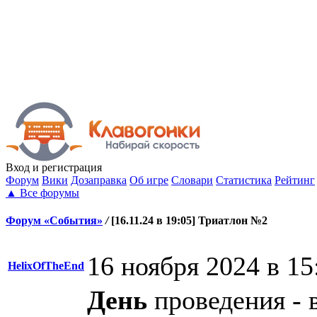
Вход
и регистрация
Форум
Вики
Дозаправка
Об игре
Словари
Статистика
Рейтинг
▲
Все форумы
Форум «События»
/
[16.11.24 в 19:05] Триатлон №2
16 ноября 2024 в 15
HelixOfTheEnd
День
проведения - 