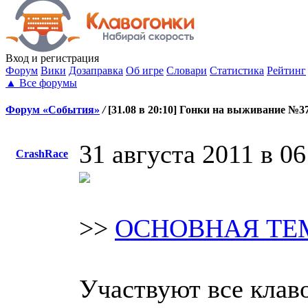
Вход
и регистрация
Форум
Вики
Дозаправка
Об игре
Словари
Статистика
Рейтинг
▲
Все форумы
Форум «События»
/
[31.08 в 20:10] Гонки на выживание №3
31 августа 2011 в 06
CrashRace
>>
ОСНОВНАЯ ТЕ
Участвуют все клав