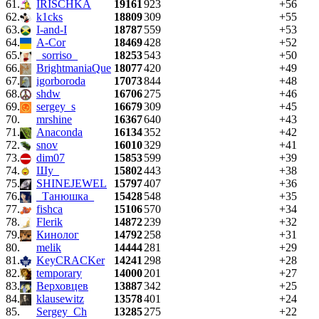
61.
IRISCHKA
19161
923
+56
62.
k1cks
18809
309
+55
63.
I-and-I
18787
559
+53
64.
A-Cor
18469
428
+52
65.
_sorriso_
18253
543
+50
66.
BrightmaniaQue
18077
420
+49
67.
igorboroda
17073
844
+48
68.
shdw
16706
275
+46
69.
sergey_s
16679
309
+45
70.
mrshine
16367
640
+43
71.
Anaconda
16134
352
+42
72.
snov
16010
329
+41
73.
dim07
15853
599
+39
74.
Шу_
15802
443
+38
75.
SHINEJEWEL
15797
407
+36
76.
_Танюшка_
15428
548
+35
77.
fishca
15106
570
+34
78.
Flerik
14872
239
+32
79.
Кинолог
14792
258
+31
80.
melik
14444
281
+29
81.
KeyCRACKer
14241
298
+28
82.
temporary
14000
201
+27
83.
Верховцев
13887
342
+25
84.
klausewitz
13578
401
+24
85.
Sergey_Ch
13285
275
+22