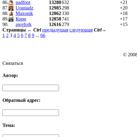
86.
padfoot
13280
632
+21
87.
Uraniadz
12985
298
+20
88.
Maxonik
12862
330
+18
89.
Корн
12858
741
+17
90.
awefork
12616
279
+15
Страницы
←
Ctrl
предыдущая
следующая
Ctrl
→
1
2
3
4
5
6
7
8
9
...
66
© 200
Связаться
Автор:
Обратный адрес:
Тема: