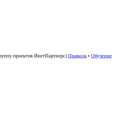
руппу проектов ИнетПартнерс)
Правила
•
Обучение