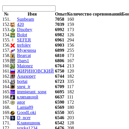
№
Имя
Опыт
Количество соревнований
Бо
151.
Sunbeam
7058
160
152.
420
7039
159
153.
Disobey
6992
173
154.
Bolot
6982
126
155.
SEFER
6961
294
156.
trefolev
6903
156
157.
Мужчина
6899
255
158.
Bearcat
6810
173
159.
1bars1
6806
167
160.
Maionez
6764
213
161.
ЖИРИНОВСКИЙ
6750
120
162.
Анахорет
6744
182
163.
bortai
6723
335
164.
sneg_jr
6709
117
165.
immigrant_song
6695
182
166.
кляпавций
6637
111
167.
agor
6590
172
168.
Lamia89
6569
180
169.
GoodLoki
6550
305
170.
D_ncer
6546
203
171.
Клавишник
6542
128
172.
vovka1234
6476
208