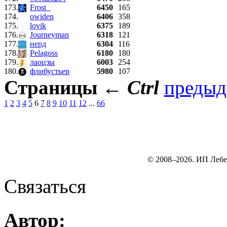
173.
Frost_
6450
165
174.
owiden
6406
358
175.
lovik
6375
189
176.
Journeyman
6318
121
177.
нерд
6304
116
178.
Pelagoss
6180
180
179.
лаоцзы
6003
254
180.
флибустьер
5980
107
Страницы
←
Ctrl
преды
1
2
3
4
5
6
7
8
9
10
11
12
...
66
© 2008–2026. ИП Лебе
Связаться
Автор: