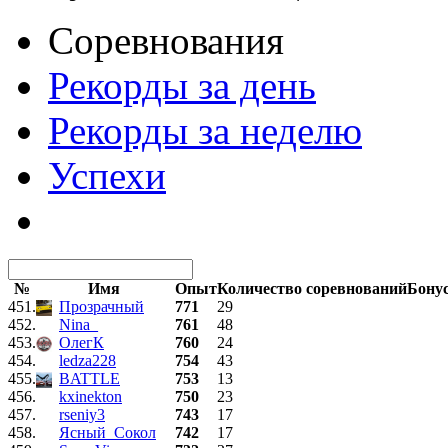
Соревнования
Рекорды за день
Рекорды за неделю
Успехи
№
Имя
Опыт
Количество соревнований
Бону
451.
Прозрачный
771
29
452.
Nina_
761
48
453.
ОлегК
760
24
454.
ledza228
754
43
455.
BATTLE
753
13
456.
kxinekton
750
23
457.
rseniy3
743
17
458.
Ясный_Сокол
742
17