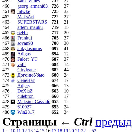
459.
Sam_Vimes
732
27
460.
georg_armani83
726
37
461.
nilwke
725
32
462.
MaksArt
722
27
463.
SUPERSTARS
721
21
464.
artem_mauku
719
15
465.
6eHu
717
20
466.
Frankuj
705
37
467.
sovan90
700
30
468.
ankylosaurus
697
41
469.
Adigas
694
12
470.
Falcet_YT
687
37
471.
vafli
684
14
472.
Cirylgane
682
44
473.
ДогонюУбью
680
24
474.
СереНат
674
17
475.
Adjery
666
13
476.
DeXiaZ
663
10
477.
culebron
660
17
478.
Maksim_Cassado
655
12
479.
610927
653
24
480.
Win2817
652
34
Страницы
←
Ctrl
преды
1
...
10
11
12
13
14
15
16
17
18
19
20
21
22
...
52