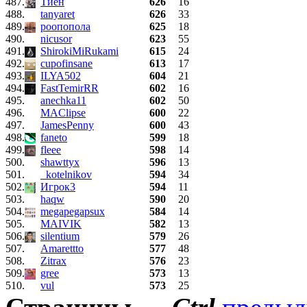
487.
Тиен
626
16
488.
tanyaret
626
33
489.
роопопола
625
18
490.
nicusor
623
55
491.
ShirokiMiRukami
615
24
492.
cupofinsane
613
17
493.
ILYA502
604
21
494.
FastTemirRR
602
16
495.
anechka11
602
50
496.
MAClipse
600
22
497.
JamesPenny
600
43
498.
faneto
599
18
499.
fleee
598
14
500.
shawttyx
596
13
501.
_kotelnikov
594
34
502.
Игрок3
594
11
503.
haqw
590
20
504.
megapegapsux
584
14
505.
MAIVIK
582
13
506.
silentium
579
26
507.
Amarettto
577
48
508.
Zitrax
576
23
509.
gree
573
13
510.
vul
573
25