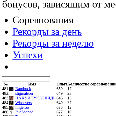
бонусов, зависящим от ме
Соревнования
Рекорды за день
Рекорды за неделю
Успехи
№
Имя
Опыт
Количество соревновани
481.
Bambuck
650
17
482.
stigmaleon
649
23
483.
НАХУЙСУКАБЛЯДЬ
646
13
484.
Whoevers
640
37
485.
fingeroo
635
12
486.
3ve3dopad
627
10