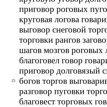
приговор роговых пуго
круговая логова говар
выговор снеговой торг
торговки рангов загов
шагов мозгов роговых 
благоговел говор гова
приговор долговязый с
богов торгов выговари
25
разговор пуговки торг
благовест торговых го