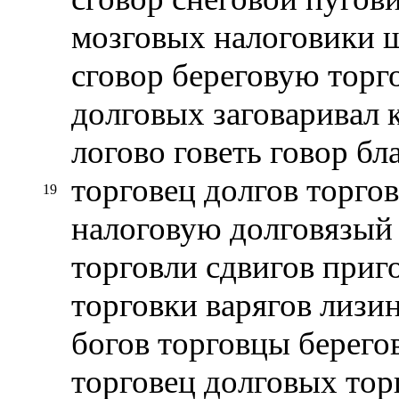
мозговых налоговики ш
сговор береговую торг
долговых заговаривал 
логово говеть говор бл
торговец долгов торго
19
налоговую долговязый
торговли сдвигов приг
торговки варягов лизи
богов торговцы берего
торговец долговых тор