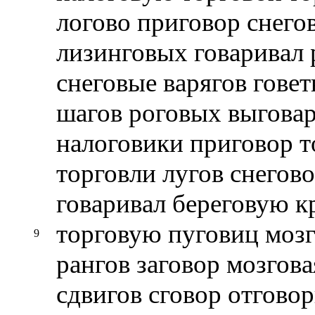
логово приговор снего
лизинговых говаривал 
снеговые варягов гове
шагов роговых выговар
налоговики приговор т
торговли лугов снегово
говаривал береговую к
торговую пуговиц мозг
9
рангов заговор мозгов
сдвигов сговор отгово