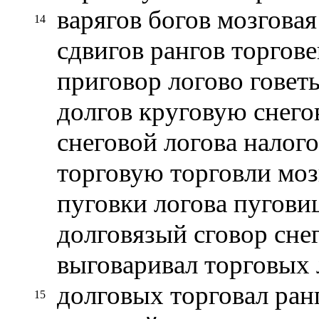
варягов богов мозговая
14
сдвигов рангов торгов
приговор логово говеть
долгов круговую снего
снеговой логова налог
торговую торговли моз
пуговки логова пугови
долговязый сговор сне
выговаривал торговых 
долговых торговал ранг
15