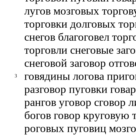
лугов мозговых торгов
торговки долговых тор
снегов благоговел тор
торговли снеговые заг
снеговой заговор отго
говядины логова приго
3
разговор пуговки гова
рангов уговор сговор 
богов говор круговую 
роговых пуговиц мозго