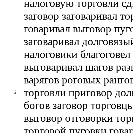
налоговую торговли сд
заговор заговаривал т
говаривал выговор пуг
заговаривал долговязы
налоговики благоговел 
выговаривал шагов раз
варягов роговых ранго
торговли приговор дол
2
богов заговор торговц
выговор отговорки тор
торговой пуговки гова