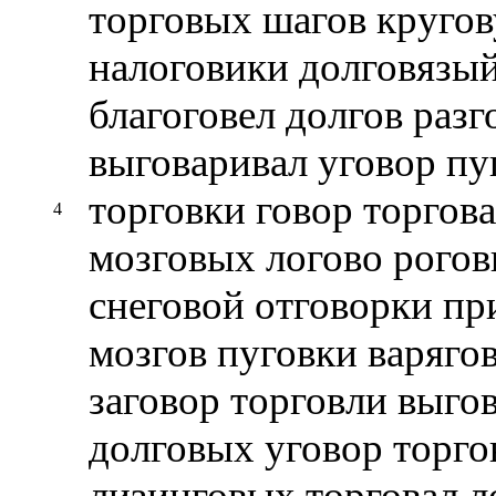
торговых шагов кругов
налоговики долговязый
благоговел долгов разг
выговаривал уговор пу
торговки говор торгов
4
мозговых логово рогов
снеговой отговорки пр
мозгов пуговки варяго
заговор торговли выгов
долговых уговор торго
лизинговых торговал л