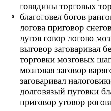
говядины торговых тор
благоговел богов ранг
6
логова приговор снего
лугов говор логово моз
выговор заговаривал б
торговки мозговых шаг
мозговая заговор варяг
заговаривал налоговик
долговязый пуговки бл
приговор уговор рогов