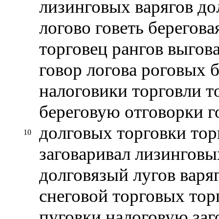
лизинговых варягов до
логово говеть берегова
торговец рангов выгов
говор логова роговых 
налоговики торговли т
береговую отговорки г
долговых торговки тор
10
заговаривал лизинговы
долговязый лугов варя
снеговой торговых тор
пуговки налоговую заг