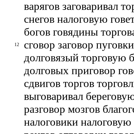
варягов заговаривал то
снегов налоговую гове
богов говядины торгов
сговор заговор пуговки
12
долговязый торговую б
долговых приговор гов
сдвигов торгов торгов
выговаривал береговую
разговор мозгов благог
налоговики налоговую 