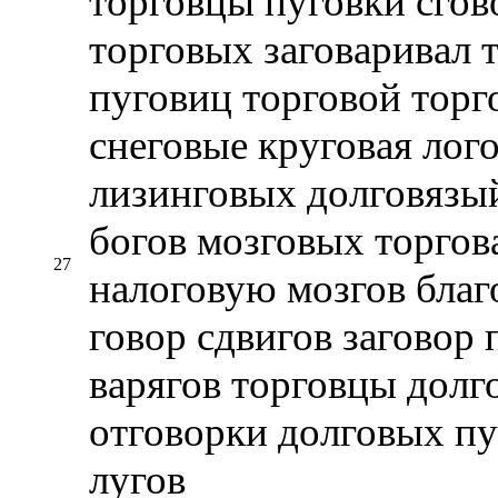
торговцы пуговки сгов
торговых заговаривал 
пуговиц торговой торг
снеговые круговая лого
лизинговых долговязый
богов мозговых торгов
27
налоговую мозгов благ
говор сдвигов заговор 
варягов торговцы долго
отговорки долговых пу
лугов