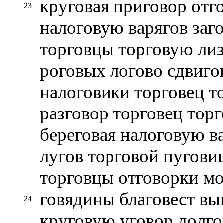
круговая приговор отг
23
налоговую варягов заго
торговцы торговую ли
роговых логово сдвигов
налоговики торговец т
разговор торговец тор
береговая налоговую в
лугов торговой пугови
торговцы отговорки мо
говядины благовест вы
24
круговую уговор долго