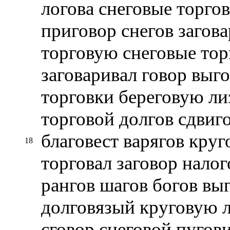
логова снеговые торго
приговор снегов загова
торговую снеговые тор
заговаривал говор выг
торговки береговую ли
торговой долгов сдвиго
благовест варягов кру
18
торговал заговор нало
рангов шагов богов вы
долговязый круговую л
сговор снеговой пугов