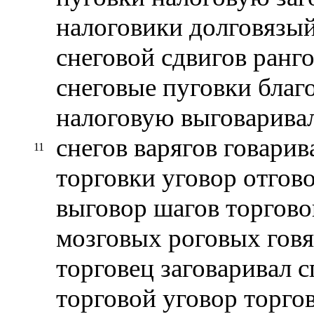
налоговики долговязый
снеговой сдвигов ранг
снеговые пуговки благо
налоговую выговаривал
снегов варягов говарив
11
торговки уговор отгов
выговор шагов торгово
мозговых роговых говя
торговец заговаривал 
торговой уговор торго