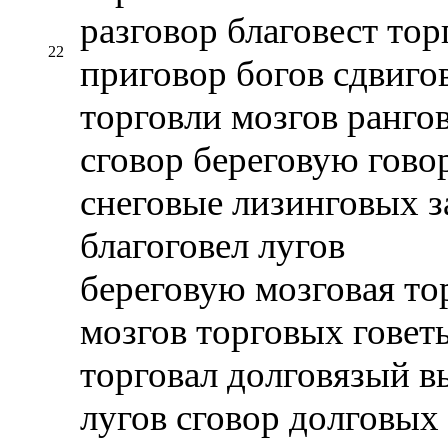
разговор благовест то
22
приговор богов сдвиго
торговли мозгов ранго
сговор береговую гово
снеговые лизинговых з
благоговел лугов
береговую мозговая то
мозгов торговых говет
торговал долговязый в
лугов сговор долговых