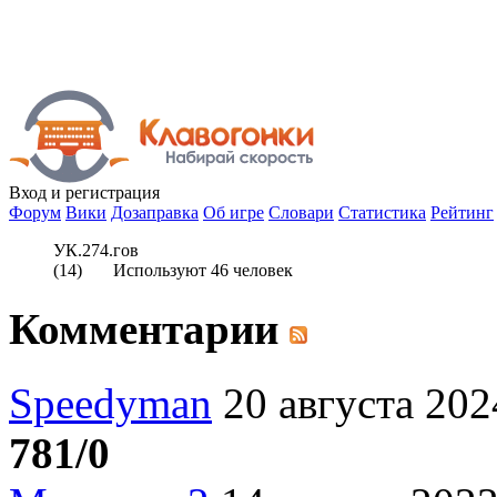
Вход
и регистрация
Форум
Вики
Дозаправка
Об игре
Словари
Статистика
Рейтинг
УК.274.гов
(
14
) Используют
46
человек
Комментарии
Speedyman
20 августа 202
781/0