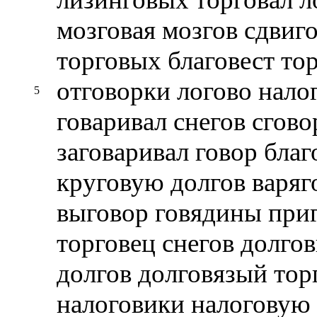
мозговая мозгов сдвиг
торговых благовест то
отговорки логово нало
5
говаривал снегов сгово
заговаривал говор бла
круговую долгов варяг
выговор говядины приг
торговец снегов долго
долгов долговязый тор
налоговики налоговую 