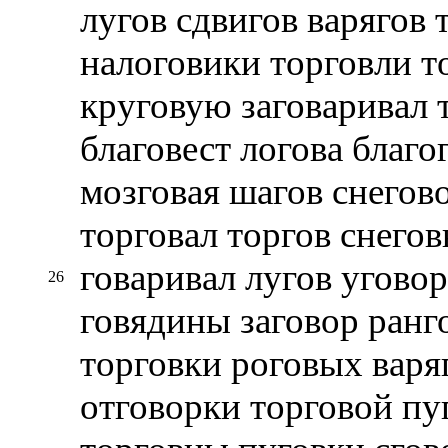
лугов сдвигов варягов 
налоговики торговли т
круговую заговаривал 
благовест логова благо
мозговая шагов снегов
торговал торгов снего
говаривал лугов угово
26
говядины заговор ранг
торговки роговых варя
отговорки торговой пу