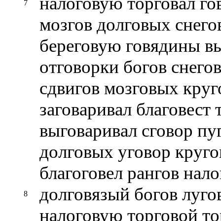
налоговую торговал го
7
мозгов долговых снего
береговую говядины в
отговорки богов снегов
сдвигов мозговых круг
заговаривал благовест 
выговаривал сговор пу
долговых уговор круг
благоговел рангов нало
долговязый богов луго
8
налоговую торговой то