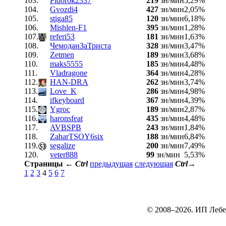
103.
Pidorok2337
219
зн/мин
5,29%
104.
Gvozdi4
427
зн/мин
2,05%
105.
stiga85
120
зн/мин
6,18%
106.
Mishlen-F1
395
зн/мин
1,28%
107.
referi53
181
зн/мин
1,63%
108.
ЧемоданЗаТриста
328
зн/мин
3,47%
109.
Zetmen
189
зн/мин
3,68%
110.
maks5555
185
зн/мин
4,48%
111.
Vladragone
364
зн/мин
4,28%
112.
HAN-DRA
262
зн/мин
3,74%
113.
Love_K
286
зн/мин
4,98%
114.
ifkeyboard
367
зн/мин
4,39%
115.
Ygroc
189
зн/мин
2,87%
116.
haronsfeat
435
зн/мин
4,48%
117.
AVBSPB
243
зн/мин
1,84%
118.
ZaharTSOY6six
188
зн/мин
6,84%
119.
segalize
200
зн/мин
7,49%
120.
veter888
99
зн/мин
5,53%
Страницы
←
Ctrl
предыдущая
следующая
Ctrl
→
1
2
3
4
5
6
7
© 2008–2026. ИП Лебе