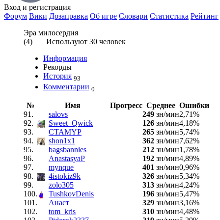
Вход
и регистрация
Форум
Вики
Дозаправка
Об игре
Словари
Статистика
Рейтинг
Эра милосердия
(
4
) Используют
30
человек
Информация
Рекорды
История
93
Комментарии
0
№
Имя
Прогресс
Среднее
Ошибки
91.
salovs
249
зн/мин
2,71%
92.
Sweet_Qwick
126
зн/мин
4,18%
93.
CTAMYP
265
зн/мин
5,74%
94.
shon1x1
362
зн/мин
7,62%
95.
bagsbannies
212
зн/мин
1,78%
96.
AnastasyaP
192
зн/мин
4,89%
97.
mynque
401
зн/мин
0,96%
98.
4istokiz9k
326
зн/мин
5,34%
99.
zolo305
313
зн/мин
4,24%
100.
TushkovDenis
196
зн/мин
5,47%
101.
Анаст
329
зн/мин
3,16%
102.
tom_kris
310
зн/мин
4,48%