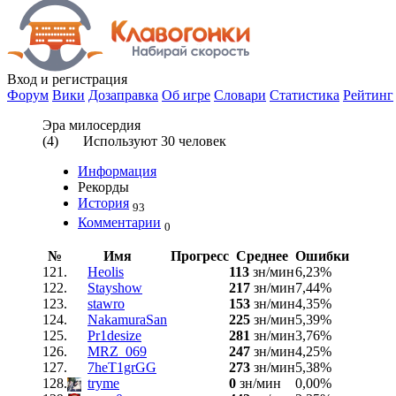
Вход
и регистрация
Форум
Вики
Дозаправка
Об игре
Словари
Статистика
Рейтинг
Эра милосердия
(
4
) Используют
30
человек
Информация
Рекорды
История
93
Комментарии
0
№
Имя
Прогресс
Среднее
Ошибки
121.
Heolis
113
зн/мин
6,23%
122.
Stayshow
217
зн/мин
7,44%
123.
stawro
153
зн/мин
4,35%
124.
NakamuraSan
225
зн/мин
5,39%
125.
Pr1desize
281
зн/мин
3,76%
126.
MRZ_069
247
зн/мин
4,25%
127.
7heT1grGG
273
зн/мин
5,38%
128.
tryme
0
зн/мин
0,00%