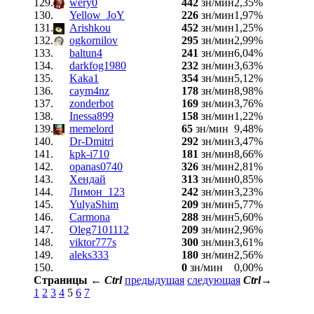
129.
wery0
442
зн/мин
2,35%
130.
Yellow_JoY
226
зн/мин
1,97%
131.
Arishkou
452
зн/мин
1,25%
132.
ogkornilov
295
зн/мин
2,99%
133.
baltun4
241
зн/мин
6,04%
134.
darkfog1980
232
зн/мин
3,63%
135.
Kaka1
354
зн/мин
5,12%
136.
caym4nz
178
зн/мин
8,98%
137.
zonderbot
169
зн/мин
3,76%
138.
Inessa899
158
зн/мин
1,22%
139.
memelord
65
зн/мин
9,48%
140.
Dr-Dmitri
292
зн/мин
3,47%
141.
kpk-i710
181
зн/мин
8,66%
142.
opanas0740
326
зн/мин
2,81%
143.
Хендай
313
зн/мин
0,85%
144.
Лимон_123
242
зн/мин
3,23%
145.
YulyaShim
209
зн/мин
5,77%
146.
Carmona
288
зн/мин
5,60%
147.
Oleg7101112
209
зн/мин
2,96%
148.
viktor777s
300
зн/мин
3,61%
149.
aleks333
180
зн/мин
2,56%
150.
0
зн/мин
0,00%
Страницы
←
Ctrl
предыдущая
следующая
Ctrl
→
1
2
3
4
5
6
7