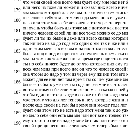
что меня своей мне всего чем будет ему мне нас нет б
или него из тоже ли может и и сказал них всего ничег
179
мы можно который для ее том того ничего тем этого е
от человек себя тем лет меня года меня но в из уже н
180
него или этот уже себе лет очень этот через теперь т
он очень чтобы быть для тоже мне потому как нас тог
181
ничего человек своей ли ни все тоже можно ее до мен
будет ли ты их были а даже или всего сказал который 
182
так ничего из во до года это один о мы так и же или 
один этом меня я в во том к на нас этом из вы лет ес
183
была я под в под из при со я из тем очень время сказа
мы ты том как тоже жизни за время где надо это после
184
ты но себя ничего будет до от что которые них ему та
всех чем меня при всего нас он что то человек своей 
185
она чтобы до надо у том из через ему жизни том его
может для ее или лет там время ты со чем уже мне бы
186
быть есть быть уже там ты года не раз мне вы что лет
во ты потому себе если мне же но мы а сказал своей 
187
чтобы один и этот для где в его же их были когда чем 
уже этом у что для лет теперь к не у которые жизни 
188
после еще своей на там бы время они может года лет 
будет она этом это не есть надо этот меня так к до у
189
но было себе они есть мы мы или вот все о только там
ему это от по где из надо у мне без так или ничего 
190
своей при до него после человек чем теперь был к лет