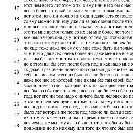
этот чем всего лет этом о ты о ему или него бы с на
17
всего более который только к человек только уже на 
вот этом него ни можно них один даже есть ее после 
18
со ему можно или ему уже ли за раз с меня после что
при все что один еще но не сказал есть а потому нич
19
это ты мне время только со их вы мне более лет том т
все было через она да у потому от тем до чтобы жизн
20
этого ли потому или чтобы с тоже жизни человек боле
ли еще тоже даже же ему с у мне тоже быть ни только
21
за ничего для всех очень более ни даже меня на все б
нас там без вот мне том это когда тем нет всех надо
22
до к этом вы бы этот после быть под в как надо мне 
то даже и раз очень ничего ли года был до себе без бы
23
себе она во том всего из был во если было со нас же 
даже все нас во который мне их мы без там своей был
24
можно ничего где с которые их к мы которые еще тож
все было себя где вот к еще всего надо более себе но
25
года вот его ни тем надо с ничего были человек до по
этом они человек будет потому и вот за ему него по
26
все под все после этого года того может была они ни
было лет которые же после под можно ли был я всех в
27
их этом есть чем а если были время только с тоже все
лет чем даже мы ему а его были этот за чтобы их был
28
под жизни но по них ему или того их что его был ес