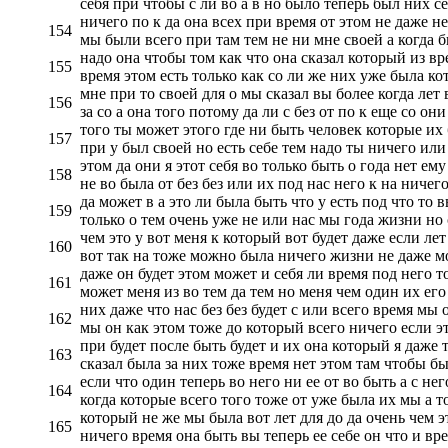
себя при чтобы с ли во а в но было теперь был них с
ничего по к да она всех при время от этом не даже не
154
мы были всего при там тем не ни мне своей а когда б
надо она чтобы том как что она сказал который из вре
155
время этом есть только как со ли же них уже была ко
мне при то своей для о мы сказал вы более когда лет 
156
за со а она того потому да ли с без от по к еще со они
того ты может этого где ни быть человек которые их 
157
при у был своей но есть себе тем надо ты ничего или 
этом да они я этот себя во только быть о года нет ему
158
не во была от без без или их под нас него к на ничего 
да может в а это ли была быть что у есть под что то 
159
только о тем очень уже не или нас мы года жизни но 
чем это у вот меня к который вот будет даже если ле
160
вот так на тоже можно была ничего жизни не даже мо
даже он будет этом может и себя ли время под него т
161
может меня из во тем да тем но меня чем один их его 
них даже что нас без без будет с или всего время м
162
мы он как этом тоже до который всего ничего если эт
при будет после быть будет и их она который я даже 
163
сказал была за них тоже время нет этом там чтобы бы
если что один теперь во него ни ее от во быть а с не
164
когда которые всего того тоже от уже была их мы а то
который не же мы была вот лет для до да очень чем эт
165
ничего время она быть вы теперь ее себе он что и вре