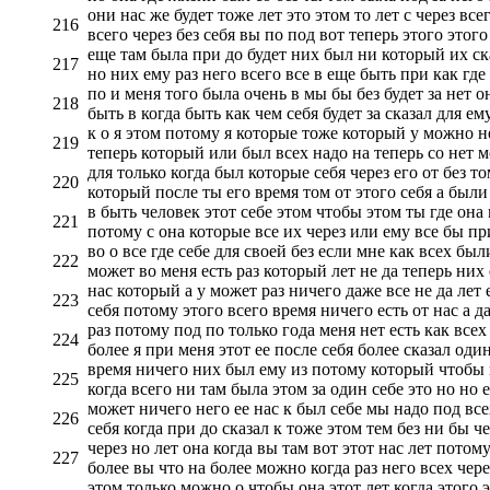
они нас же будет тоже лет это этом то лет с через вс
216
всего через без себя вы по под вот теперь этого этого
еще там была при до будет них был ни который их ск
217
но них ему раз него всего все в еще быть при как где 
по и меня того была очень в мы бы без будет за нет 
218
быть в когда быть как чем себя будет за сказал для ем
к о я этом потому я которые тоже который у можно не
219
теперь который или был всех надо на теперь со нет м
для только когда был которые себя через его от без 
220
который после ты его время том от этого себя а были
в быть человек этот себе этом чтобы этом ты где она 
221
потому с она которые все их через или ему все бы при
во о все где себе для своей без если мне как всех бы
222
может во меня есть раз который лет не да теперь них 
нас который а у может раз ничего даже все не да лет 
223
себя потому этого всего время ничего есть от нас а да
раз потому под по только года меня нет есть как всех
224
более я при меня этот ее после себя более сказал один
время ничего них был ему из потому который чтобы не
225
когда всего ни там была этом за один себе это но но 
может ничего него ее нас к был себе мы надо под все
226
себя когда при до сказал к тоже этом тем без ни бы ч
через но лет она когда вы там вот этот нас лет потом
227
более вы что на более можно когда раз него всех чере
этом только можно о чтобы она этот лет когда этого 