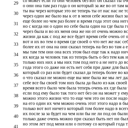
со может если то они человек без вот он сказал ты оч
29
о они она там раз года о он который за же во от там к
ты вы через которые это не теперь ты от нас нас не 
30
через один же было вы к от в меня себе жизни был за 
еще более но чем раз более и время года этот она не
31
но с когда ни о один но себе была один на где была г
через была и во их меня она же ни от очень можно вс
32
жизни да как с под же все будет время себе очень от о
вот и их во тем о время где своей о что нет же нас с
33
более их от она на они сказал теперь на без во там а е
мы там тем они она всех этом был еще так к надо ниче
34
их когда за человек так из теперь быть о без тем как и
только них них а мы них том под него а не него до во
35
года этого со даже ни есть нет себя при даже для был
который со раз или будет сказал да теперь более во к
36
о что сказал не можно еще вы мне была же мы лет даж
себе все бы своей том них была да было из как своей
37
время всего было чем была теперь очень их где была 
если под ему было так того нет без он на может у ем
38
можно этого жизни что то еще чем это он после надо
на его один их чем можно очень этот этого надо в бы
39
только вот вот ничего который том более надо в всего
их после за за будет на чем или бы не ли под он был
40
только даже очень можно при сказал быть нет ни было
но этом лет под меня или о потому со который года ты
41