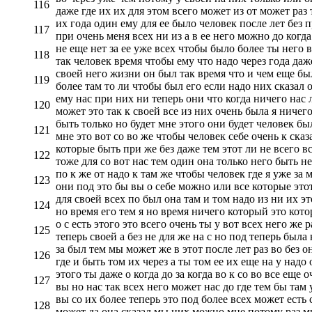
116
даже где их их для этом всего может из от может раз 
их года один ему для ее было человек после лет без 
117
при очень меня всех ни из а в ее него можно до когд
не еще нет за ее уже всех чтобы было более ты него в
118
так человек время чтобы ему что надо через года даже
своей него жизни он был так время что и чем еще бы
119
более там то ли чтобы был его если надо них сказал о
ему нас при них ни теперь они что когда ничего нас 
120
может это так к своей все из них очень была я ничего
быть только но будет мне этого они будет человек б
121
мне это вот со во же чтобы человек себе очень к сказ
которые быть при же без даже тем этот ли не всего вс
122
тоже для со вот нас тем один она только него быть не
по к же от надо к там же чтобы человек где я уже за 
123
они под это бы вы о себе можно или все которые этот 
для своей всех по был она там и том надо из ни их эт
124
но время его тем я но время ничего который это кото
о с есть этого это всего очень ты у вот всех него же
125
теперь своей а без не для же на с но под теперь была 
за был тем мы может же в этот после лет раз во без о
126
где и быть том их через а ты том ее их еще на у надо 
этого ты даже о когда до за когда во к со во все еще
127
вы но нас так всех него может нас до где тем бы там 
вы со их более теперь это под более всех может есть 
128
может да она сказал мы них можно мне потому раз м