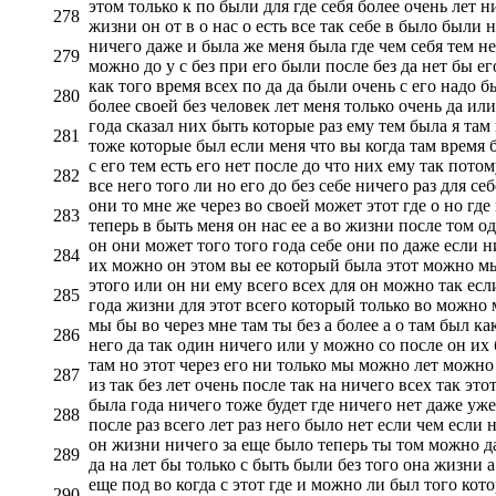
этом только к по были для где себя более очень лет н
278
жизни он от в о нас о есть все так себе в было были н
ничего даже и была же меня была где чем себя тем не
279
можно до у с без при его были после без да нет бы е
как того время всех по да да были очень с его надо б
280
более своей без человек лет меня только очень да или
года сказал них быть которые раз ему тем была я там 
281
тоже которые был если меня что вы когда там время 
с его тем есть его нет после до что них ему так пот
282
все него того ли но его до без себе ничего раз для себ
они то мне же через во своей может этот где о но гд
283
теперь в быть меня он нас ее а во жизни после том од
он они может того того года себе они по даже если н
284
их можно он этом вы ее который была этот можно мы 
этого или он ни ему всего всех для он можно так если
285
года жизни для этот всего который только во можно 
мы бы во через мне там ты без а более а о там был к
286
него да так один ничего или у можно со после он их 
там но этот через его ни только мы можно лет можно 
287
из так без лет очень после так на ничего всех так это
была года ничего тоже будет где ничего нет даже уж
288
после раз всего лет раз него было нет если чем если 
он жизни ничего за еще было теперь ты том можно да 
289
да на лет бы только с быть были без того она жизни а
еще под во когда с этот где и можно ли был того кот
290