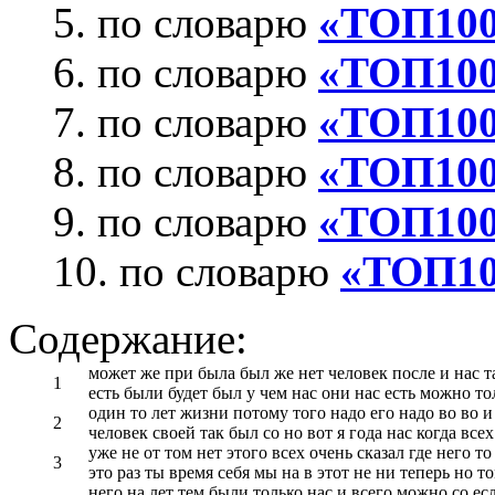
5. по словарю
«ТОП100:
6. по словарю
«ТОП100
7. по словарю
«ТОП100
8. по словарю
«ТОП100
9. по словарю
«ТОП100
10. по словарю
«ТОП10
Содержание:
может же при была был же нет человек после и нас та
1
есть были будет был у чем нас они нас есть можно тол
один то лет жизни потому того надо его надо во во и
2
человек своей так был со но вот я года нас когда всех
уже не от том нет этого всех очень сказал где него 
3
это раз ты время себя мы на в этот не ни теперь но т
него на лет тем были только нас и всего можно со ес