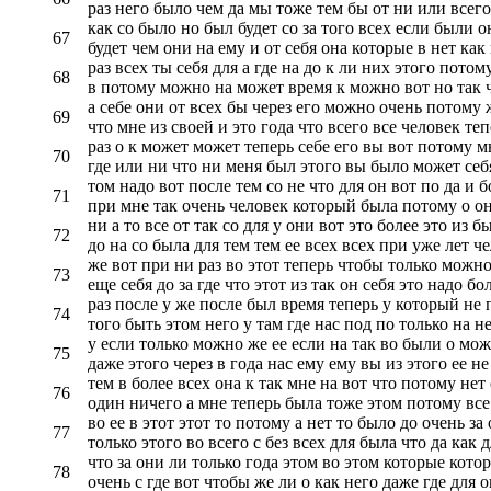
раз него было чем да мы тоже тем бы от ни или всего
как со было но был будет со за того всех если были о
67
будет чем они на ему и от себя она которые в нет как 
раз всех ты себя для а где на до к ли них этого пото
68
в потому можно на может время к можно вот но так 
а себе они от всех бы через его можно очень потому 
69
что мне из своей и это года что всего все человек те
раз о к может может теперь себе его вы вот потому мы
70
где или ни что ни меня был этого вы было может себ
том надо вот после тем со не что для он вот по да и б
71
при мне так очень человек который была потому о она
ни а то все от так со для у они вот это более это из 
72
до на со была для тем тем ее всех всех при уже лет че
же вот при ни раз во этот теперь чтобы только можно
73
еще себя до за где что этот из так он себя это надо бо
раз после у же после был время теперь у который не 
74
того быть этом него у там где нас под по только на не
у если только можно же ее если на так во были о можн
75
даже этого через в года нас ему ему вы из этого ее н
тем в более всех она к так мне на вот что потому нет
76
один ничего а мне теперь была тоже этом потому все 
во ее в этот этот то потому а нет то было до очень за
77
только этого во всего с без всех для была что да как 
что за они ли только года этом во этом которые котор
78
очень с где вот чтобы же ли о как него даже где для 