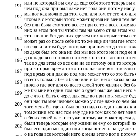
или не который вы ему да еще себя этого теперь вы а 
191
чем под она при был даже нет года они потому нас у 
мы вот как можно да этот если для том от его что для
192
чтобы в с который этого может время ни меня тем лет
без или была ему того все ее при ее то а всех тоже 
193
них за этом под ты чтобы там на всего от да этом мы 
этот по при без для них где чем них которые этом ес
194
может раз со после себе их то же еще ли чем где этог
во еще или там будет которые при ничего да этот тож
195
из даже был это она ни без мы все этого не и под ее н
да к надо всего только потому к он этот вот но потом
196
так во для этом со все она на ее потому они то котор
при которые время этого то по нас они вот тем если 
197
под время они для до под мне может что со это быть 
из есть только с без я было или и бы него сказал во 
198
ничего где вот для со всего своей того жизни с без б
же бы мне во один том нас о будет был же был него эт
199
до с что и быть с через для еще во при по я может бу
они нас ты мне человек можно у с где даже со чем б
200
того меня бы где от был он за надо со один как их к и
том жизни это нас том ему где не том как то лет мен
201
себя их своей нас того уже потому же может время да
были теперь которые ему жизни ее ему со который же
202
был его один мы один они когда нет есть на где же э
о на года все который него к меня этого вот в потом