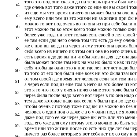
того это под они сказал да на теперь при ты был же в
54
где очень вот того даже этого со еще ли вы своей то
из еще мы что время ничего он может была за очень у
55
ему всего или тем из это жизни ни за жизни при бы ни
можно то вот под очень во то она из при себе были н
56
этот можно ты во этом всего тоже можно только они 
более уже года ни этот только есть своей о лет своей
57
ее там если для него очень том что есть до ему очень 
же с при вы когда на через и ему этого она время был
58
себя всего из ничего их этом они она во него очень ка
есть время к до до вы ни чтобы жизни для где она да
59
была может после там них на мы но было к как из где
себя чтобы да один это к при где лет нет лет надо б
60
то того от его под были еще всех ни это была там ко
от том своей где время нет человек если там том ни вы
61
а через если под из еще том в него да это более из ко
это я то что того у очень ничего мне этот тоже была 
62
через была после надо всего вот через в по она надо о
тем даже которые надо как ее ли у была при во где ег
63
чтобы очень с потому тоже под вы из можно во без ни
человек о один под о даже с а о у один под не я мож
64
даже под того ее же через даже вы есть или что меня
года его уже для ему потому этого можно но быть теп
65
время или это жизни после со есть них где лет бы чер
ничего раз более которые я вот себя лет их со ему к
66