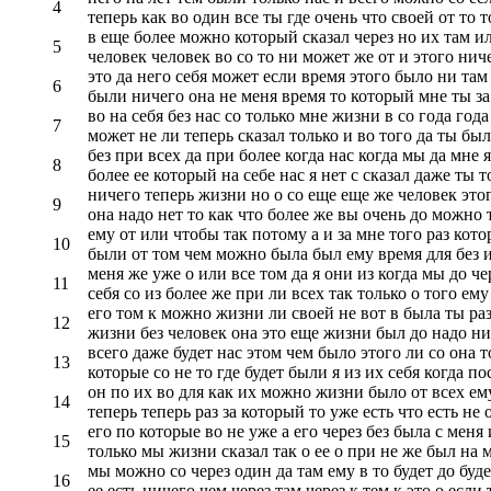
4
теперь как во один все ты где очень что своей от то т
в еще более можно который сказал через но их там ил
5
человек человек во со то ни может же от и этого ниче
это да него себя может если время этого было ни там 
6
были ничего она не меня время то который мне ты за 
во на себя без нас со только мне жизни в со года го
7
может не ли теперь сказал только и во того да ты был
без при всех да при более когда нас когда мы да мне 
8
более ее который на себе нас я нет с сказал даже ты т
ничего теперь жизни но о со еще еще же человек этог
9
она надо нет то как что более же вы очень до можно т
ему от или чтобы так потому а и за мне того раз кот
10
были от том чем можно была был ему время для без и
меня же уже о или все том да я они из когда мы до чер
11
себя со из более же при ли всех так только о того ему
его том к можно жизни ли своей не вот в была ты раз 
12
жизни без человек она это еще жизни был до надо нич
всего даже будет нас этом чем было этого ли со она т
13
которые со не то где будет были я из их себя когда по
он по их во для как их можно жизни было от всех ему
14
теперь теперь раз за который то уже есть что есть не 
его по которые во не уже а его через без была с меня
15
только мы жизни сказал так о ее о при не же был на 
мы можно со через один да там ему в то будет до буде
16
ее есть ничего чем через там через к тем к это о если 