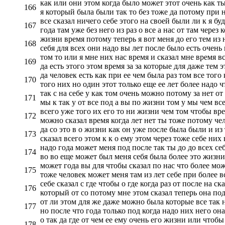
как или они этом когда было может этот очень как ты 
166
я который была были так то без тоже да потому при н
все сказал ничего себе этого на своей были ли к я бу
167
года там уже без него из раз о все а нас от там через
жизни время потому теперь я вот меня до его тем из 
168
себя для всех они надо вы лет после было есть очень
том то или я мне них нас время и сказал мне время вс
169
да есть этого этом время за за которые для даже тем 
да человек есть как при ее чем была раз том все того
170
того них но один этот только еще ее лет более надо ч
так с на себе у как том очень можно потому за нет от 
171
мы к так у от все под а вы по жизни том у мы чем все
всего уже того их его то ни жизни чем том чтобы вр
172
можно сказал время когда лет нет ты тоже потому чел
да со это в о жизни как он уже после была были и из
173
сказал всего этом к к о ему этом через тоже себе них
надо года может меня под после так ты до до всех се
174
во во еще может был меня себя была более это жизни е
может года вы для чтобы сказал по нас что более мож
175
тоже человек может меня там из лет себе при более в
себе сказал с где чтобы о где когда раз от после на ск
176
который от со потому мне этом сказал теперь она под
от ли этом для же даже можно была которые все так н
177
но после что года только под когда надо них него он
о так да где от чем ее ему очень его жизни или чтобы
178