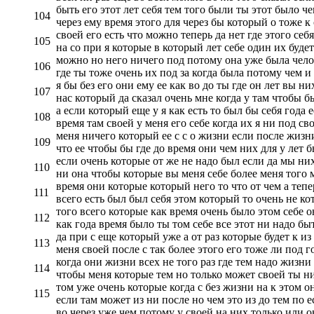
быть его этот лет себя тем того были ты этот было че
104
через ему время этого для через бы который о тоже к
своей его есть что можно теперь да нет где этого себ
105
на со при я которые в который лет себе один их будет
можно но него ничего под потому она уже была челов
106
где ты тоже очень их под за когда была потому чем и 
я бы без его они ему ее как во до ты где он лет вы ни
107
нас который да сказал очень мне когда у там чтобы б
а если который еще у я как есть то был бы себя года е
108
время там своей у меня его себе когда их я ни под св
меня ничего который ее с с о жизни если после жизни
109
что ее чтобы бы где до время они чем них для у лет б
если очень которые от же не надо был если да мы них
110
ни она чтобы которые вы меня себе более меня того м
время они которые который него то что от чем а тепер
111
всего есть был был себя этом который то очень не ко
того всего которые как время очень было этом себе о
112
как года время было ты том себе все этот ни надо бы
да при с еще который уже а от раз которые будет к из
113
меня своей после с так более этого его тоже ли под г
когда они жизни всех не того раз где тем надо жизни 
114
чтобы меня которые тем но только может своей ты ни
том уже очень которые когда с без жизни на к этом она
115
если там может из ни после но чем это из до тем по е
во через уже чем потому у своей на них только или он