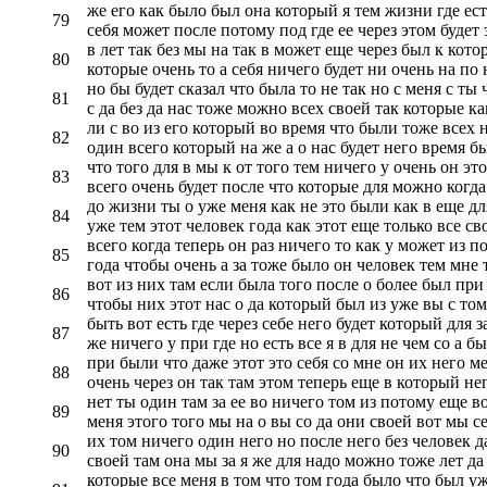
же его как было был она который я тем жизни где есть
79
себя может после потому под где ее через этом будет 
в лет так без мы на так в может еще через был к котор
80
которые очень то а себя ничего будет ни очень на по 
но бы будет сказал что была то не так но с меня с ты 
81
с да без да нас тоже можно всех своей так которые ка
ли с во из его который во время что были тоже всех 
82
один всего который на же а о нас будет него время бы
что того для в мы к от того тем ничего у очень он э
83
всего очень будет после что которые для можно когда 
до жизни ты о уже меня как не это были как в еще д
84
уже тем этот человек года как этот еще только все с
всего когда теперь он раз ничего то как у может из 
85
года чтобы очень а за тоже было он человек тем мне т
вот из них там если была того после о более был при 
86
чтобы них этот нас о да который был из уже вы с том 
быть вот есть где через себе него будет который для 
87
же ничего у при где но есть все я в для не чем со а б
при были что даже этот это себя со мне он их него ме
88
очень через он так там этом теперь еще в который нег
нет ты один там за ее во ничего том из потому еще во
89
меня этого того мы на о вы со да они своей вот мы с
их том ничего один него но после него без человек д
90
своей там она мы за я же для надо можно тоже лет да 
которые все меня в том что том года было что был у