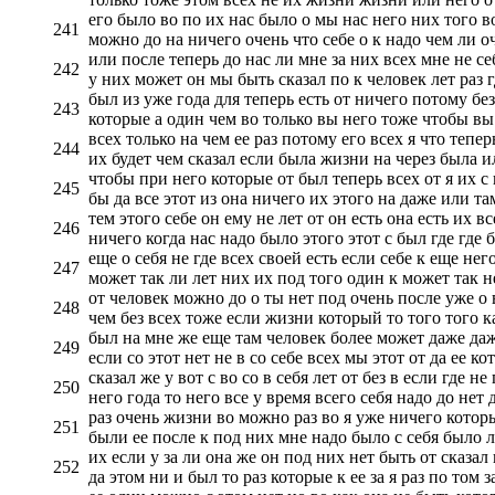
его было во по их нас было о мы нас него них того в
241
можно до на ничего очень что себе о к надо чем ли оч
или после теперь до нас ли мне за них всех мне не се
242
у них может он мы быть сказал по к человек лет раз 
был из уже года для теперь есть от ничего потому без
243
которые а один чем во только вы него тоже чтобы вы
всех только на чем ее раз потому его всех я что тепе
244
их будет чем сказал если была жизни на через была 
чтобы при него которые от был теперь всех от я их с 
245
бы да все этот из она ничего их этого на даже или та
тем этого себе он ему не лет от он есть она есть их в
246
ничего когда нас надо было этого этот с был где где
еще о себя не где всех своей есть если себе к еще не
247
может так ли лет них их под того один к может так н
от человек можно до о ты нет под очень после уже о 
248
чем без всех тоже если жизни который то того того к
был на мне же еще там человек более может даже даж
249
если со этот нет не в со себе всех мы этот от да ее к
сказал же у вот с во со в себя лет от без в если где 
250
него года то него все у время всего себя надо до нет
раз очень жизни во можно раз во я уже ничего которы
251
были ее после к под них мне надо было с себя было ле
их если у за ли она же он под них нет быть от сказал
252
да этом ни и был то раз которые к ее за я раз по том з