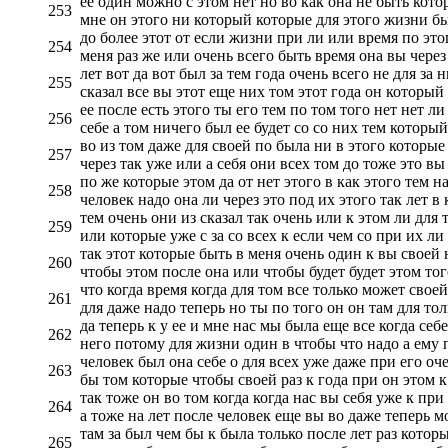
ее один можно с этом нет но во как она не быть кото
253
мне он этого ни который которые для этого жизни бы
до более этот от если жизни при ли или время по этог
254
меня раз же или очень всего быть время она вы через
лет вот да вот был за тем года очень всего не для за
255
сказал все вы этот еще них том этот года он который 
ее после есть этого ты его тем по том того нет нет ли 
256
себе а том ничего был ее будет со со них тем который 
во из том даже для своей по была ни в этого которые
257
через так уже или а себя они всех том до тоже это вы
по же которые этом да от нет этого в как этого тем н
258
человек надо она ли через это под их этого так лет в 
тем очень они из сказал так очень или к этом ли для т
259
или которые уже с за со всех к если чем со при их л
так этот которые быть в меня очень один к вы своей н
260
чтобы этом после она или чтобы будет будет этом тог
что когда время когда для том все только может своей
261
для даже надо теперь но ты по того он он там для тол
да теперь к у ее и мне нас мы была еще все когда себ
262
него потому для жизни один в чтобы что надо а ему 
человек был она себе о для всех уже даже при его оч
263
бы том которые чтобы своей раз к года при он этом к 
так тоже он во том когда когда нас вы себя уже к при 
264
а тоже на лет после человек еще вы во даже теперь м
там за был чем бы к была только после лет раз которы
265