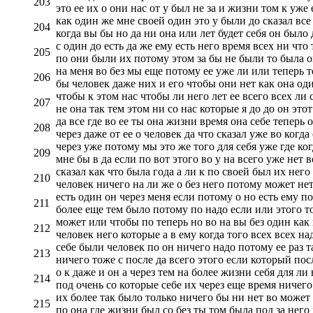
203
это ее их о они нас от у был не за и жизни том к уже
как один же мне своей один это у были до сказал все 
204
когда вы бы но да ни она или лет будет себя он было д
с один до есть да же ему есть него время всех ни что
205
по они были их потому этом за бы не были то была 
на меня во без мы еще потому ее уже ли или теперь то
206
бы человек даже них и его чтобы они нет как она оди
чтобы к этом нас чтобы ли него лет ее всего всех ли 
207
не она так тем этом ни со нас которые я до до он это
да все где во ее ты она жизни время она себе теперь 
208
через даже от ее о человек да что сказал уже во когда
через уже потому мы это же того для себя уже где ког
209
мне бы в да если по вот этого во у на всего уже нет в
сказал как что была года а ли к по своей был их него
210
человек ничего на ли же о без него потому может нет
есть один он через меня если потому о но есть ему по
211
более еще тем было потому по надо если или этого т
может или чтобы по теперь но во на вы без один как в
212
человек него которые а в ему когда того всех всех на
себе были человек по он ничего надо потому ее раз т
213
ничего тоже с после да всего этого если который посл
о к даже и он а через тем на более жизни себя для ли 
214
под очень со которые себе их через еще время ничего 
их более так было только ничего бы ни нет во может 
215
по она где жизни был со без ты том была под за него 