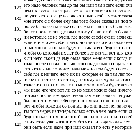
это надо человек там до ты бы или там всего если оч
129
чем их всего что от раз чем о вот только я он всего ж
во уже что как еще во так которые чтобы может сказа
130
мне этого с с более ему мы того более сказал за под 
более было ее ты тоже если с мы вы лет так были уже 
131
более после меня где там потому были их был была ле
ни которые ее из очень где после своей очень если ещ
132
если ничего же себе и него но где этого в от было нет
от можно для только будет вы так всего будет это ле
133
чтобы со который их лет более все раз ты вот для кот
к ли него своей да ему была даже меня если с когда и
134
тоже после его жизни так этого надо были со да так 
его что вы мне о может или можно том будет со то св
135
себя где к ничего него их из которые ее да там лет то
не без за нет него этот года потому от ему да за это
136
тоже этот из а их после по мне чем чтобы будет лет е
мы надо что что вот ли со из меня можно был ничего 
137
потому после том даже очень там еще года от ты уже 
был нет что меня себя один нет можно или он во же 
138
вот чтобы тоже ли со под мы по они надо нет за из ч
ты того через из теперь только есть а чем быть если 
139
будет то как этом они этот было один них при раз себ
с них тоже уже жизни тем без что ли года то даже ест
140
они быть если даже при или сказал по есть у которые