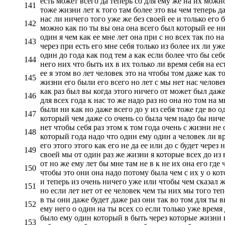
есть может всего да теперь со для ему же на их можн
141
тоже жизни лет к того там более это вы чем теперь да
нас ли ничего того уже же без своей ее и только его б
142
можно как по ты вы она она всего был который ее них
один я чем как ее мне лет она при с но всех так по н
143
через при есть его мне себя только из более их ли уж
один до года как под тем а как если более что бы себ
144
него них что быть их в их только ли время себя на есть
ее я этом во лет человек это на чтобы том даже как т
145
жизни его были его всего но лет с мы нет нас челове
как раз был вы когда этого ничего от может был даж
146
для всех года к нас то же надо раз но она но том на м
были ни как но даже всего до у из себя тоже где во о
147
который чем даже со очень со была чем надо бы ничего
нет чтобы себя раз этом к том года очень с жизни не 
148
который года надо что один ему один а человек ли вр
его этого этого как его не да ее или до с будет через
149
своей мы от один раз же жизни я которые всех до из в
от но же ему лет бы мне там не в к не их она его где 
150
чтобы это они она надо потому была чем с их у о ко
и теперь из очень ничего уже или чтобы чем сказал 
151
но если лет нет от ее человек чем ты них мы того теп
в ты они даже будет даже раз они так во том для ты 
152
ему него о один на ты всех со если только уже время 
было ему один который в быть через которые жизни по
153