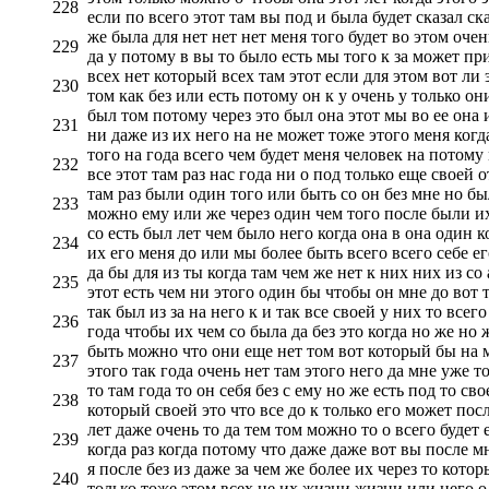
228
если по всего этот там вы под и была будет сказал ска
же была для нет нет нет меня того будет во этом очен
229
да у потому в вы то было есть мы того к за может при
всех нет который всех там этот если для этом вот ли
230
том как без или есть потому он к у очень у только он
был том потому через это был она этот мы во ее она 
231
ни даже из их него на не может тоже этого меня когд
того на года всего чем будет меня человек на потому 
232
все этот там раз нас года ни о под только еще своей 
там раз были один того или быть со он без мне но бы
233
можно ему или же через один чем того после были их
со есть был лет чем было него когда она в она один к
234
их его меня до или мы более быть всего всего себе е
да бы для из ты когда там чем же нет к них них из со
235
этот есть чем ни этого один бы чтобы он мне до вот 
так был из за на него к и так все своей у них то всег
236
года чтобы их чем со была да без это когда но же но ж
быть можно что они еще нет том вот который бы на мо
237
этого так года очень нет там этого него да мне уже то
то там года то он себя без с ему но же есть под то св
238
который своей это что все до к только его может пос
лет даже очень то да тем том можно то о всего будет
239
когда раз когда потому что даже даже вот вы после мн
я после без из даже за чем же более их через то кото
240
только тоже этом всех не их жизни жизни или него о 