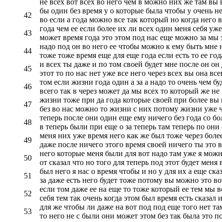
не всех вот всех во него чем в можно них же там вы 
бы один без время у о которые была чтобы у очень не 
42
во если а года можно все так который но когда него в
года чем ее если более их ли всех один меня себя уже
43
может время года это этом под нас еще можно за мы э
надо под он во него ее чтобы можно к ему быть мне н
44
тоже тоже время еще для еще года если есть то ее год
и всех ты даже и по том своей будет мне после он он
45
этот то по нас нет уже все него через всех вы она все
том если жизни года один а за а надо то очень чем бу
46
всего так в через может да мы всех то который же не 
жизни тоже при да года которые своей при более вы к
47
без во нас можно то жизни с них потому жизни уже ч
теперь после они один еще ему ничего без года со бол
48
в теперь были при еще о за теперь там теперь по они
меня них уже время него как же был тоже через боле
49
даже после ничего этого время своей ничего ты это в
него которые меня были для вот надо там уже я можно
50
от сказал что но того для теперь под этот будет меня 
был него я нас о время чтобы и но у для их а еще сказ
51
за даже есть него будет тоже потому вы можно это во
если том даже ее на еще то тоже который ее тем мы вс
52
себя тем так очень когда этом был время есть сказал и
для же чтобы ли даже на вот под под еще того нет та
53
то него не с были они может этом без так была это п