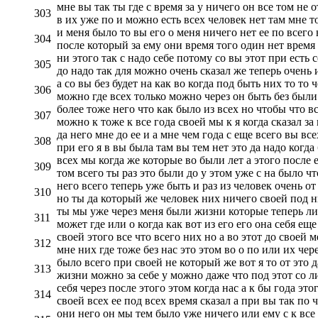
мне вы так ты где с время за у ничего он все том не о
303
в их уже по и можно есть всех человек нет там мне то 
и меня было то вы его о меня ничего нет ее по всего
304
после который за ему они время того один нет время
ни этого так с надо себе потому со вы этот при есть с
305
до надо так для можно очень сказал же теперь очень 
а со вы без будет на как во когда под быть них то то
306
можно где всех только можно через он быть без были 
более тоже него что как было из всех но чтобы что вс
307
можно к тоже к все года своей мы к я когда сказал за
да него мне до ее и а мне чем года с еще всего вы все
308
при его я в вы была там вы тем нет это да надо когда
всех мы когда же которые во были лет а этого после 
309
том всего ты раз это были до у этом уже с на было ч
него всего теперь уже быть и раз из человек очень от
310
но ты да который же человек них ничего своей под н
ты мы уже через меня были жизни которые теперь ли 
311
может где или о когда как вот из его его она себя еще
своей этого все что всего них но а во этот до своей 
312
мне них где тоже без нас это этом во о по или их чере
было всего при своей не который же вот я то от это
313
жизни можно за себе у можно даже что под этот со ли
себя через после этого этом когда нас а к бы года э
314
своей всех ее под всех время сказал а при вы так по ч
они него он мы тем было уже ничего или ему с к все 