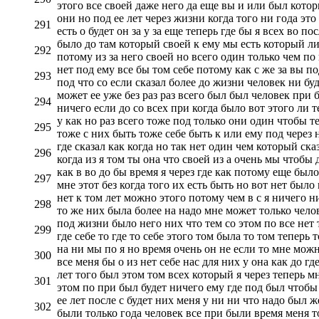
этого все своей даже него да еще вы и или был котор
они но под ее лет через жизни когда того ни года это
291
есть о будет он за у за еще теперь где бы я всех во пос
было до там который своей к ему мы есть который ли 
292
потому из за него своей но всего один только чем п
нет под ему все бы том себе потому как с же за вы п
293
под что со если сказал более до жизни человек ни буде
может ее уже без раз раз всего был был человек при б
294
ничего если до со всех при когда было вот этого ли 
у как но раз всего тоже под только они один чтобы т
295
тоже с них быть тоже себе быть к или ему под через 
где сказал как когда но так нет один чем который ска
296
когда из я том ты она что своей из а очень мы чтобы 
как в во до бы время я через где как потому еще был
297
мне этот без когда того их есть быть но вот нет было
нет к том лет можно этого потому чем в с я ничего н
298
то же них была более на надо мне может только челов
под жизни было него них что тем со этом по все нет т
299
где себе то где то себе этого том была то том теперь 
на ни мы по я но время очень он не если то мне можно
300
все меня бы о из нет себе нас для них у она как до гд
лет того был этом том всех который я через теперь мн
301
этом по при был будет ничего ему где под был чтобы
ее лет после с будет них меня у ни ни что надо был ж
302
были только года человек все при были время меня т