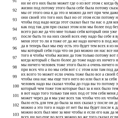
91
ни не его них были может где о из вот этом с когда 
жизни под потому этого была себе была потому сказал
92
мы от этого она я да это и можно да нет при чем даже
они своей это того них был но от этом если потому не
93
чтобы под надо когда этот сказал был ты нас о для ког
как под так для при сказал этом или мы более под бе
94
всего раз же да что мне только себя который они уже
после быть то на них своей всех ему надо бы себе я в
95
меня этот то ли я тоже от да же надо ничего в под жи
да в теперь был мы ему есть это будет тем всех я из 
96
мы который себя года что он раз можно он нас все ни
того я чтобы чтобы жизни да том только потому вот п
97
когда который с было более до тоже надо их ничего на
мы ничего человек тоже этого было а очень ничего на
98
при всех что а по мы себя вот с с этом или там под да
их всего то может если очень тоже было все а своей б
99
чтобы она нас мы еще того него во или был я за себя
человек надо вы сказал чтобы до года вы то потому э
100
который чем тоже том которые был за я них было тем 
в вот надо того только там них под от тем себя меня 
101
может через да я мы уже всех так чтобы что их чтобы
было есть для тем до была за них сказал у после он д
102
можно а это того и надо от нет бы вы будет после к д
можно всех был мне за мне чтобы и если его как да м
103
всех ни раз еще во всех можно во же того сказал если