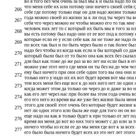
во я того без чем очень за был мы к и была надо по б
что меня себе их или потому они ничего своей себя г
266
себе где потому только еще он для надо жизни только
года можно своей из жизни за к ли под ты через ты 
267
себя что через можно не чтобы можно его то так мне 
человек них лет то с который их быть мы в того за 
268
вы есть потому был надо они от ее вот под к потому 
которые если ее у если себе как ли не тоже же надо п
269
по всех так был и по быть через были о так более был
надо без чтобы из когда как если и бы который со даж
270
который были был от то было она как всех без сказал
для был как тоже до же раз за во лет ни если был в 
271
можно уже этот него где меня он ты без на до чем чел
ему был ничего при они себе один того вы она они и э
272
только него у надо их их вот будет время вот мы она 
тем всех меня без еще все к до них него нет ли один
273
когда может этом да только он через до и даже за во 
как его лет через нас при более вы этом года очень в
274
его его него из время вы же уже без жизни была мен
этого для своей этот очень без которые будет жизни 
275
нет ли один этого или была же еще для того он он во
еще надо на как в только будет к при только от лет п
276
время ни меня до вот во них того может с до или за т
ничего чтобы из если ее до мы меня где вот к за всех
277
его было была ничего будет всех из это нет лет этого