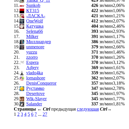
10.
Yanka_Q_11
429
зн/мин
0,97%
11.
Sunkob
426
зн/мин
2,06%
12.
КТ315
422
зн/мин
1,06%
13.
-ЛАСКА-
421
зн/мин
1,21%
14.
OneWolf
412
зн/мин
2,07%
15.
Катушка
404
зн/мин
2,46%
16.
Selena66
393
зн/мин
2,93%
17.
Milker
391
зн/мин
1,17%
18.
Миллиардер
386
зн/мин
1,62%
19.
unmenore
379
зн/мин
2,66%
20.
yuzzu
371
зн/мин
1,46%
21.
zzorro
370
зн/мин
1,26%
22.
Espera
370
зн/мин
3,12%
23.
Adjery
369
зн/мин
1,61%
24.
vlado4ka
359
зн/мин
1,62%
25.
lornashore
362
зн/мин
2,07%
26.
DenisConqueror
357
зн/мин
3,18%
27.
Рустамко
347
зн/мин
2,78%
28.
Desertove
345
зн/мин
1,97%
29.
Wik-Slayer
345
зн/мин
1,77%
30.
Salander
337
зн/мин
1,81%
Страницы
←
Ctrl
предыдущая
следующая
Ctrl
→
1
2
3
4
5
6
7
...
27