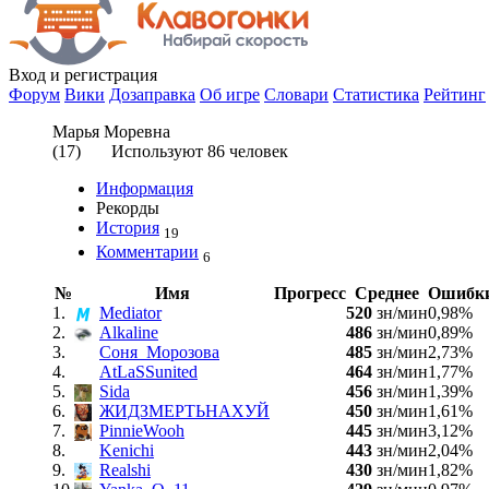
Вход
и регистрация
Форум
Вики
Дозаправка
Об игре
Словари
Статистика
Рейтинг
Марья Моревна
(
17
) Используют
86
человек
Информация
Рекорды
История
19
Комментарии
6
№
Имя
Прогресс
Среднее
Ошибк
1.
Mediator
520
зн/мин
0,98%
2.
Alkaline
486
зн/мин
0,89%
3.
Соня_Морозова
485
зн/мин
2,73%
4.
AtLaSSunited
464
зн/мин
1,77%
5.
Sida
456
зн/мин
1,39%
6.
ЖИДЗМЕРТЬНАХУЙ
450
зн/мин
1,61%
7.
PinnieWooh
445
зн/мин
3,12%
8.
Kenichi
443
зн/мин
2,04%
9.
Realshi
430
зн/мин
1,82%