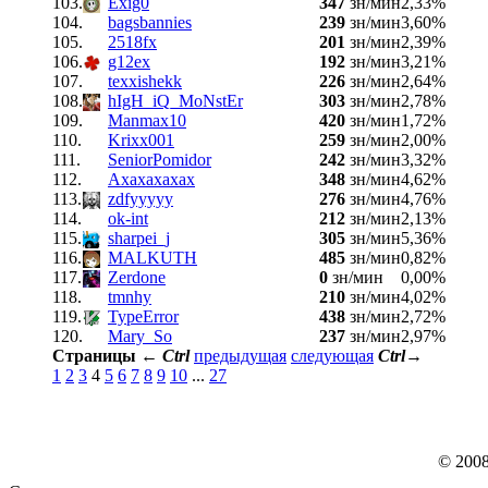
103.
Exig0
347
зн/мин
2,33%
104.
bagsbannies
239
зн/мин
3,60%
105.
2518fx
201
зн/мин
2,39%
106.
g12ex
192
зн/мин
3,21%
107.
texxishekk
226
зн/мин
2,64%
108.
hIgH_iQ_MoNstEr
303
зн/мин
2,78%
109.
Manmax10
420
зн/мин
1,72%
110.
Krixx001
259
зн/мин
2,00%
111.
SeniorPomidor
242
зн/мин
3,32%
112.
Ахахахахах
348
зн/мин
4,62%
113.
zdfyyyyy
276
зн/мин
4,76%
114.
ok-int
212
зн/мин
2,13%
115.
sharpei_j
305
зн/мин
5,36%
116.
MALKUTH
485
зн/мин
0,82%
117.
Zerdone
0
зн/мин
0,00%
118.
tmnhy
210
зн/мин
4,02%
119.
TypeError
438
зн/мин
2,72%
120.
Mary_So
237
зн/мин
2,97%
Страницы
←
Ctrl
предыдущая
следующая
Ctrl
→
1
2
3
4
5
6
7
8
9
10
...
27
© 200