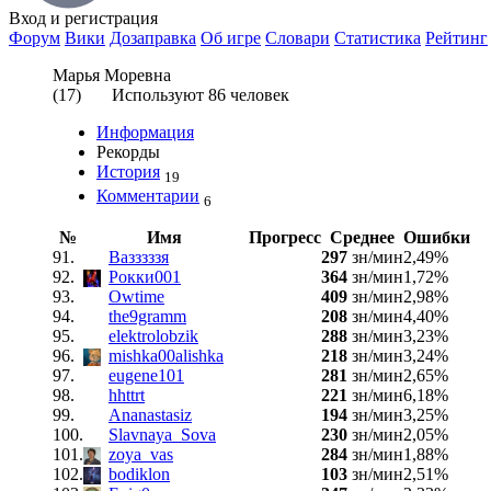
Вход
и регистрация
Форум
Вики
Дозаправка
Об игре
Словари
Статистика
Рейтинг
Марья Моревна
(
17
) Используют
86
человек
Информация
Рекорды
История
19
Комментарии
6
№
Имя
Прогресс
Среднее
Ошибки
91.
Вазззззя
297
зн/мин
2,49%
92.
Рокки001
364
зн/мин
1,72%
93.
Owtime
409
зн/мин
2,98%
94.
the9gramm
208
зн/мин
4,40%
95.
elektrolobzik
288
зн/мин
3,23%
96.
mishka00alishka
218
зн/мин
3,24%
97.
eugene101
281
зн/мин
2,65%
98.
hhttrt
221
зн/мин
6,18%
99.
Ananastasiz
194
зн/мин
3,25%
100.
Slavnaya_Sova
230
зн/мин
2,05%
101.
zoya_vas
284
зн/мин
1,88%
102.
bodiklon
103
зн/мин
2,51%