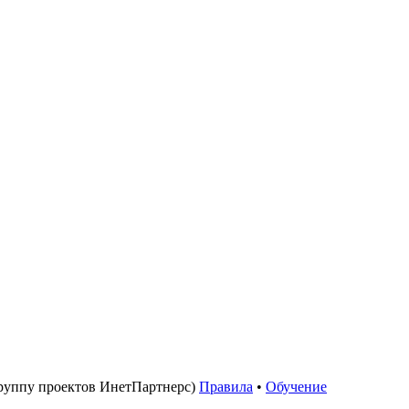
руппу проектов ИнетПартнерс)
Правила
•
Обучение