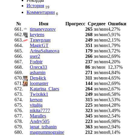
Рекорды
История
19
Комментарии
6
№
Имя
Прогресс
Среднее
Ошибки
661.
timanevzorov
265
зн/мин
4,27%
662.
keytens
268
зн/мин
5,91%
663.
Тимурлан
249
зн/мин
2,15%
664.
MagicGT
351
зн/мин
1,79%
665.
ArinaSaltanova
179
зн/мин
3,72%
666.
user2
266
зн/мин
2,69%
667.
Fodpir
237
зн/мин
4,20%
668.
Олеся33
86
зн/мин
12,37%
669.
ashamin
271
зн/мин
4,84%
670.
Den4ick
311
зн/мин
4,65%
671.
loomaster
144
зн/мин
2,69%
672.
Katarina_Claes
264
зн/мин
2,67%
673.
Twixikk1
249
зн/мин
6,58%
674.
kerson
315
зн/мин
3,53%
675.
vitalija
225
зн/мин
4,28%
676.
nikita7777
323
зн/мин
3,49%
677.
Maralles
345
зн/мин
2,54%
678.
Andry505
223
зн/мин
6,98%
679.
ignat_tzihanin
363
зн/мин
2,94%
680.
magnummograine
212
зн/мин
8,14%