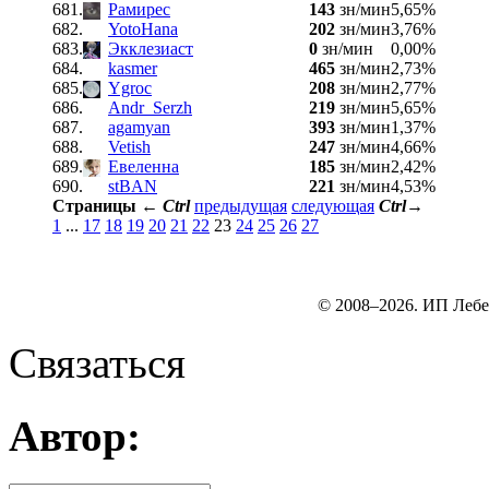
681.
Рамирес
143
зн/мин
5,65%
682.
YotoHana
202
зн/мин
3,76%
683.
Экклезиаст
0
зн/мин
0,00%
684.
kasmer
465
зн/мин
2,73%
685.
Ygroc
208
зн/мин
2,77%
686.
Andr_Serzh
219
зн/мин
5,65%
687.
agamyan
393
зн/мин
1,37%
688.
Vetish
247
зн/мин
4,66%
689.
Евеленна
185
зн/мин
2,42%
690.
stBAN
221
зн/мин
4,53%
Страницы
←
Ctrl
предыдущая
следующая
Ctrl
→
1
...
17
18
19
20
21
22
23
24
25
26
27
© 2008–2026. ИП Лебе
Связаться
Автор: