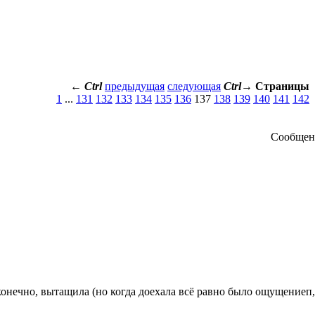
←
Ctrl
предыдущая
следующая
Ctrl
→
Страницы
1
...
131
132
133
134
135
136
137
138
139
140
141
142
Сообще
 конечно, вытащила (но когда доехала всё равно было ощущениеп,