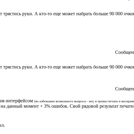
т трястись руки. А кто-то еще может набрать больше 90 000 очков
Сообще
т трястись руки. А кто-то еще может набрать больше 90 000 очков
Сообще
чным интерфейсом
(во избежание возможного вопроса - нет, я тренил печать и восприя
0 на данный момент + 3% ошибок. Свой рядовой результат печати
ил.