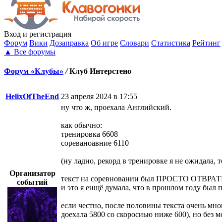
Вход
и регистрация
Форум
Вики
Дозаправка
Об игре
Словари
Статистика
Рейтинг
▲
Все форумы
Форум «Клубы»
/
Клуб Интерстено
HelixOfTheEnd
23 апреля 2024 в 17:55
ну что ж, проехала Английский.
как обычно:
тренировка 6608
сореваноавние 6110
(ну ладно, рекорд в тренировке я не ожидала, т
Организатор
текст на соревновании был ПРОСТО ОТВРАТИ
событий
и это я енщё думала, что в прошлом году был 
если честно, после половины текста очень мно
доехала 5800 со скоросиью ниже 600), но без м