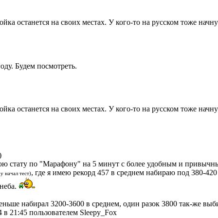
йка останется на своих местах. У кого-то на русском тоже начну
году. Будем посмотреть.
йка останется на своих местах. У кого-то на русском тоже начну
)
 мою стату по "Марафону" на 5 минут с более удобным и привы
, где я имею рекорд 457 в среднем набираю под 380-42
у начал тест)
 неба.
меньше набирал 3200-3600 в среднем, один разок 3800 так-же выб
 в 21:45 пользователем Sleepy_Fox