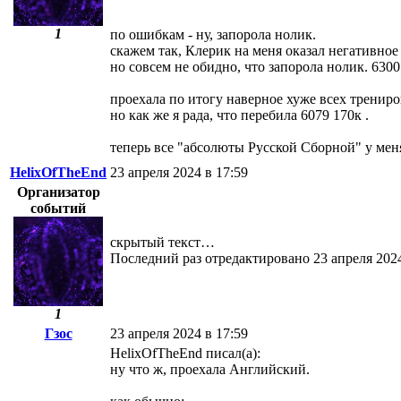
1
по ошибкам - ну, запорола нолик.
скажем так, Клерик на меня оказал негативное
но совсем не обидно, что запорола нолик. 6300 
проехала по итогу наверное хуже всех трениро
но как же я рада, что перебила 6079 170к .
теперь все "абсолюты Русской Сборной" у меня
HelixOfTheEnd
23 апреля 2024 в 17:59
Организатор
событий
скрытый текст…
Последний раз отредактировано 23 апреля 202
1
Гзос
23 апреля 2024 в 17:59
HelixOfTheEnd писал(а):
ну что ж, проехала Английский.