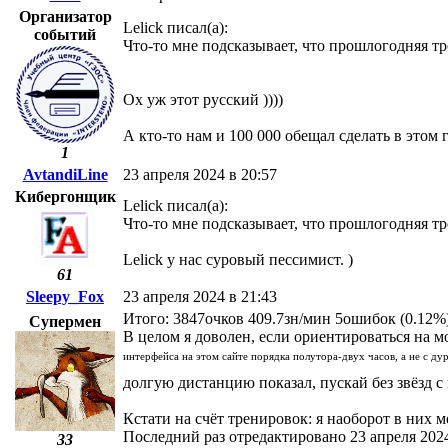
Организатор
Lelick писал(а):
событий
Что-то мне подсказывает, что прошлогодняя тро
Ох уж этот русский ))))
А кто-то нам и 100 000 обещал сделать в этом 
1
AvtandiLine
23 апреля 2024 в 20:57
Кибергонщик
Lelick писал(а):
Что-то мне подсказывает, что прошлогодняя тро
Lelick у нас суровый пессимист. )
61
Sleepy_Fox
23 апреля 2024 в 21:43
Итого: 3847очков 409.7зн/мин 5ошибок (0.12%
Супермен
В целом я доволен, если ориентироваться на
интерфейса на этом сайте порядка полутора-двух часов, а не с дур
долгую дистанцию показал, пускай без звёзд с
Кстати на счёт тренировок: я наоборот в них 
Последний раз отредактировано 23 апреля 2024
33