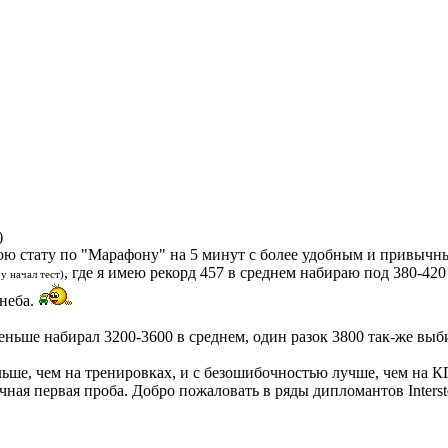
)
 мою стату по "Марафону" на 5 минут с более удобным и привы
, где я имею рекорд 457 в среднем набираю под 380-42
у начал тест)
 неба.
меньше набирал 3200-3600 в среднем, один разок 3800 так-же выб
льше, чем на тренировках, и с безошибочностью лучше, чем на К
чная первая проба. Добро пожаловать в ряды дипломантов Interst