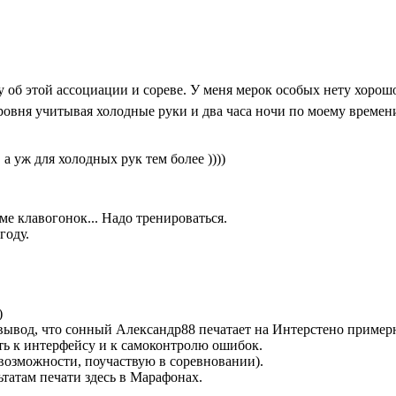
 об этой ассоциации и сореве. У меня мерок особых нету хорошо 
ровня учитывая холодные руки и два часа ночи по моему времени
а уж для холодных рук тем более ))))
оме клавогонок... Надо тренироваться.
году.
)
 вывод, что сонный Александр88 печатает на Интерстено примерн
ать к интерфейсу и к самоконтролю ошибок.
 возможности, поучаствую в соревновании).
ьтатам печати здесь в Марафонах.