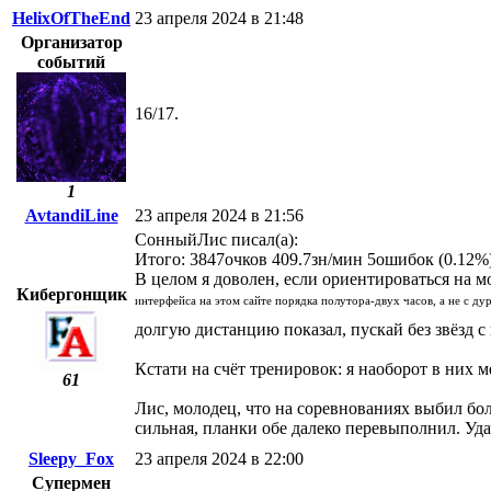
HelixOfTheEnd
23 апреля 2024 в 21:48
Организатор
событий
16/17.
1
AvtandiLine
23 апреля 2024 в 21:56
СонныйЛис писал(а):
Итого: 3847очков 409.7зн/мин 5ошибок (0.12%
В целом я доволен, если ориентироваться на
Кибергонщик
интерфейса на этом сайте порядка полутора-двух часов, а не с дур
долгую дистанцию показал, пускай без звёзд с
Кстати на счёт тренировок: я наоборот в них 
61
Лис, молодец, что на соревнованиях выбил бо
сильная, планки обе далеко перевыполнил. Уда
Sleepy_Fox
23 апреля 2024 в 22:00
Супермен