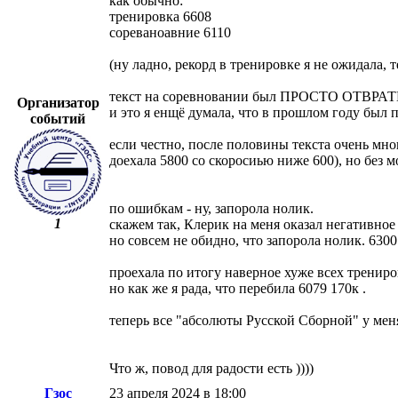
как обычно:
тренировка 6608
сореваноавние 6110
(ну ладно, рекорд в тренировке я не ожидала, т
текст на соревновании был ПРОСТО ОТВРАТИ
Организатор
и это я енщё думала, что в прошлом году был 
событий
если честно, после половины текста очень мно
доехала 5800 со скоросиью ниже 600), но без м
по ошибкам - ну, запорола нолик.
1
скажем так, Клерик на меня оказал негативное
но совсем не обидно, что запорола нолик. 6300 
проехала по итогу наверное хуже всех трениро
но как же я рада, что перебила 6079 170к .
теперь все "абсолюты Русской Сборной" у меня
Что ж, повод для радости есть ))))
Гзос
23 апреля 2024 в 18:00