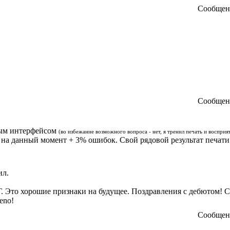
Сообще
Сообще
чным интерфейсом
(во избежание возможного вопроса - нет, я тренил печать и восприя
0 на данный момент + 3% ошибок. Свой рядовой результат печати
ил.
Г. Это хорошие признаки на будущее. Поздравления с дебютом! 
eno!
Сообще