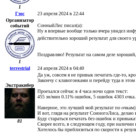
1
Гзос
23 апреля 2024 в 22:44
Организатор
СонныйЛис писал(а):
событий
Ну я впервые вообще только вчера увидел инфу
действительно хороший результат для своего у
Поздравляю! Результат на самом деле хороший, 
1
terrestrial
24 апреля 2024 в 04:40
Да уж, совсем я не привык печатать где-то, кр
Закончу с клавогонками и перейду туда в этом 
Экстракибер
Проехался сейчас в 4 часа ночи один текст:
455 зн/мин 0.11% ошибок, 5 ошибок 4303 очка.
Наверное, это лучший мой результат по очкам)
И вот, глядя на результат СонногоЛиса, делаю
Буду стараться печатать без ошибок и привык
81
Скорее всего, в следующем году, при наличии
Хотелось бы приблизиться по скорости к резул