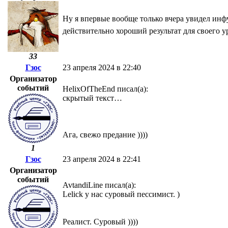
Ну я впервые вообще только вчера увидел инфу
действительно хороший результат для своего у
33
Гзос
23 апреля 2024 в 22:40
Организатор
событий
HelixOfTheEnd писал(а):
скрытый текст…
Ага, свежо предание ))))
1
Гзос
23 апреля 2024 в 22:41
Организатор
событий
AvtandiLine писал(а):
Lelick у нас суровый пессимист. )
Реалист. Суровый ))))