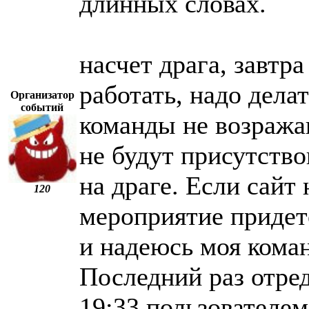
длинных словах.
насчет драга, завтра
работать, надо дела
Организатор
событий
команды не возражаю
не будут присутство
на драге. Если сайт 
120
мероприятие придетс
и надеюсь моя коман
Последний раз отред
19:33 пользовате