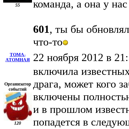
команда, а она у нас
55
601
, ты бы обновлял
что-то
22 ноября 2012 в 21
ТОМА-
АТОМНАЯ
включила известных
драга, может кого з
Организатор
событий
включены полностью
и в прошлом извест
попадется в следую
120