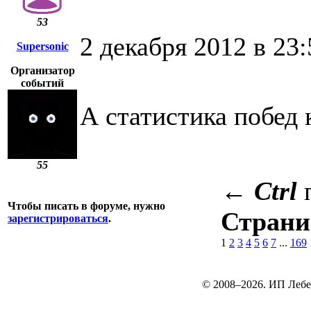
53
2 декабря 2012 в 23:
Supersonic
Организатор
событий
А статистика побед 
55
←
Ctrl
Чтобы писать в форуме, нужно
Стран
зарегистрироваться
.
1
2
3
4
5
6
7
...
169
© 2008–2026. ИП Лебе