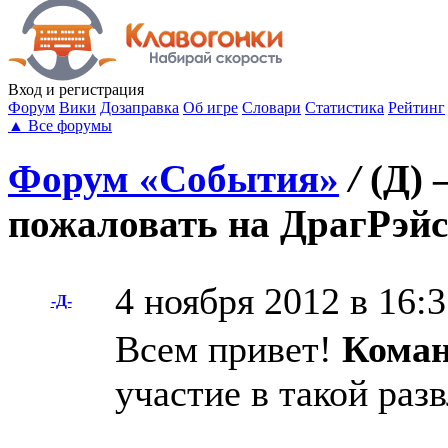
Вход
и регистрация
Форум
Вики
Дозаправка
Об игре
Словари
Статистика
Рейтинг
▲
Все форумы
Форум «События»
/
(Д) 
пожаловать на ДрагРэй
4 ноября 2012 в 16:
-Д-
Всем привет!
Коман
участие в такой раз