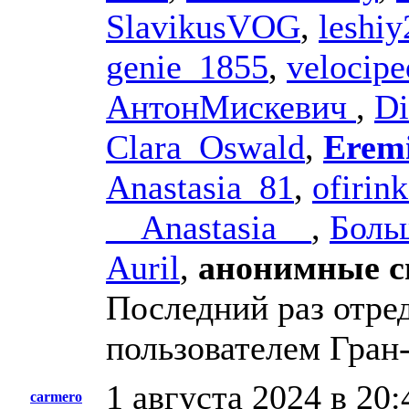
SlavikusVOG
,
leshi
genie_1855
,
velocipe
АнтонМискевич
,
Di
Clara_Oswald
,
Eremi
Anastasia_81
,
ofirin
__Anastasia__
,
Боль
Auril
,
анонимные с
Последний раз отред
пользователем Гран
1 августа 2024 в 20:
carmero