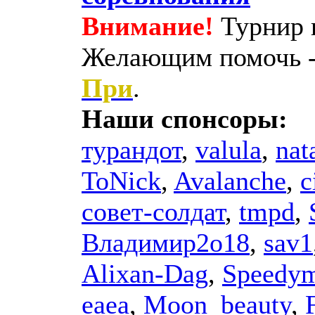
Внимание!
Турнир н
Желающим помочь -
При
.
Наши спонсоры:
турандот
,
valula
,
nat
ToNick
,
Avalanche
,
c
совет-солдат
,
tmpd
,
Владимир2о18
,
sav1
Alixan-Dag
,
Speedy
еаеа
,
Moon_beauty
,