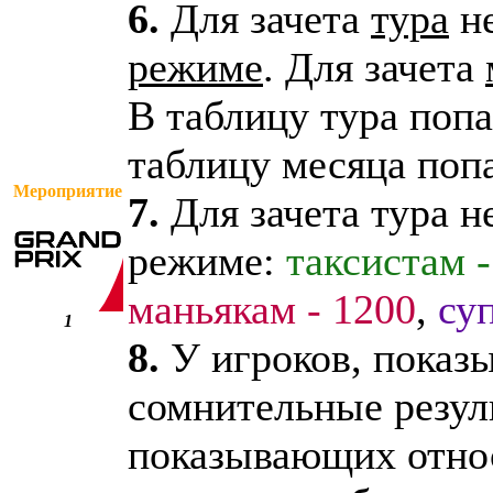
6.
Для зачета
тура
н
режиме
. Для зачета
В таблицу тура попа
таблицу месяца поп
Мероприятие
7.
Для зачета тура 
режиме:
таксистам -
маньякам - 1200
,
су
1
8.
У игроков, показ
сомнительные резул
показывающих относ