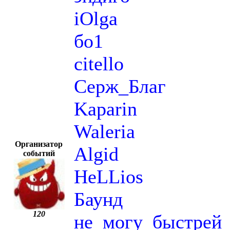
iOlga
бо1
citello
Серж_Благ
Kaparin
Waleria
Организатор
Algid
событий
HeLLios
Баунд
120
не_могу_быстрей