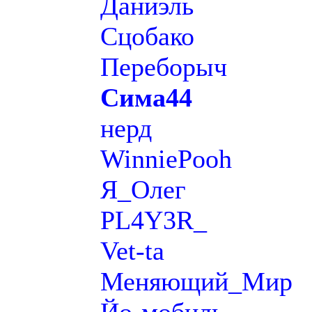
Даниэль
Сцобако
Переборыч
Сима44
нерд
WinniePooh
Я_Олег
PL4Y3R_
Vet-ta
Меняющий_Мир