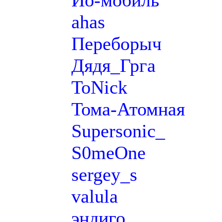
Йо-мобиль
ahas
Переборыч
Дядя_Грга
ToNick
Тома-Атомная
Supersonic_
S0meOne
sergey_s
valula
эндиго