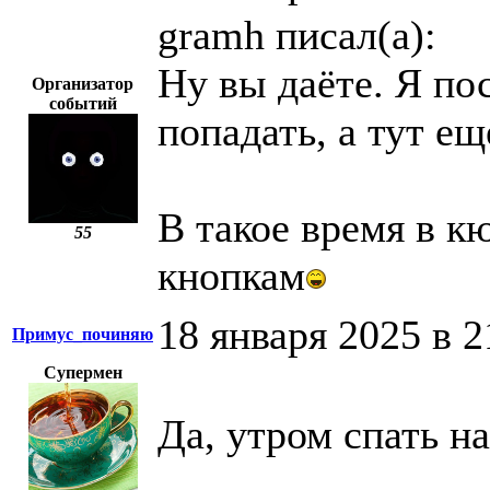
gramh писал(а):
Ну вы даёте. Я по
Организатор
событий
попадать, а тут е
В такое время в кю
55
кнопкам
18 января 2025 в 2
Примус_починяю
Супермен
Да, утром спать н