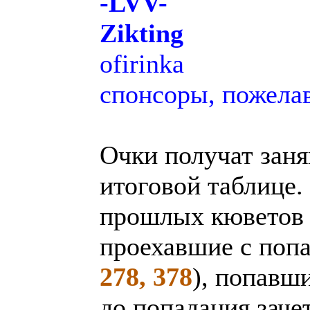
-LVV-
Zikting
ofirinka
спонсоры, пожела
Очки получат зан
итоговой таблице.
прошлых кюветов 
проехавшие с поп
278, 378
), попавш
до попадания заче