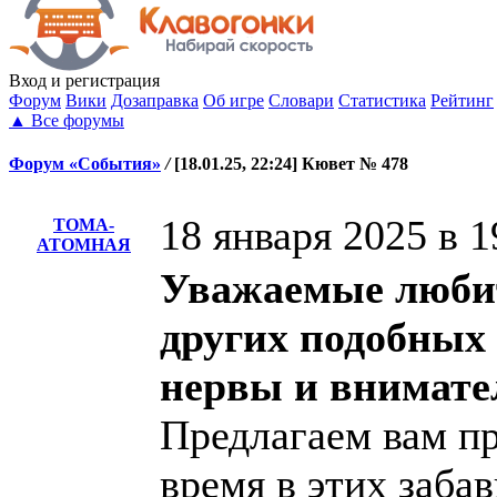
Вход
и регистрация
Форум
Вики
Дозаправка
Об игре
Словари
Статистика
Рейтинг
▲
Все форумы
Форум «События»
/
[18.01.25, 22:24] Кювет № 478
18 января 2025 в 1
ТОМА-
АТОМНАЯ
Уважаемые люби
других подобных
нервы и внимате
Предлагаем вам пр
время в этих заба