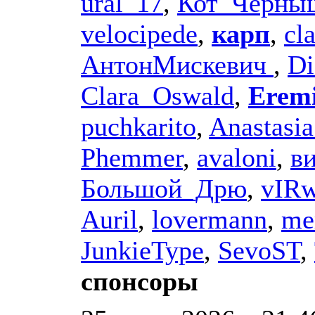
ural_17
,
Кот_Черны
velocipede
,
карп
,
cla
АнтонМискевич
,
Di
Clara_Oswald
,
Eremi
puchkarito
,
Anastasi
Phemmer
,
avaloni
,
в
Большой_Дрю
,
vIR
Auril
,
lovermann
,
me
JunkieType
,
SevoST
,
спонсоры