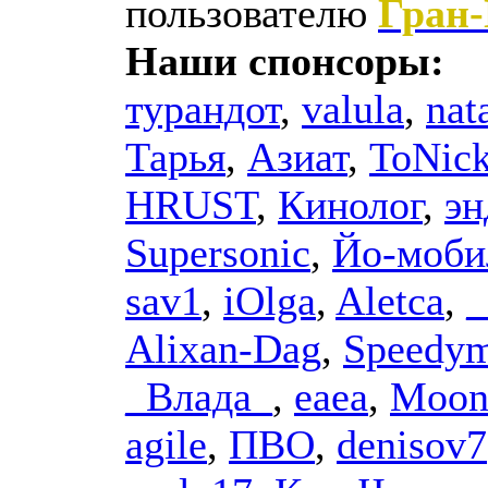
пользователю
Гран
Наши спонсоры:
турандот
,
valula
,
nat
Тарья
,
Азиат
,
ToNic
HRUST
,
Кинолог
,
эн
Supersonic
,
Йо-моби
sav1
,
iOlga
,
Aletca
,
_
Alixan-Dag
,
Speedy
_Влада_
,
еаеа
,
Moon
agile
,
ПВО
,
denisov7