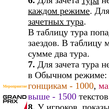
6.
Для зачета
тура
н
каждом режиме
. Дл
зачетных тура
.
В таблицу тура поп
заездов. В таблицу
сумме два тура.
7.
Для зачета тура 
в Обычном режиме
гонщикам - 1000
,
ма
Мероприятие
выше - 1500
текстов
8.
У игроков, показ