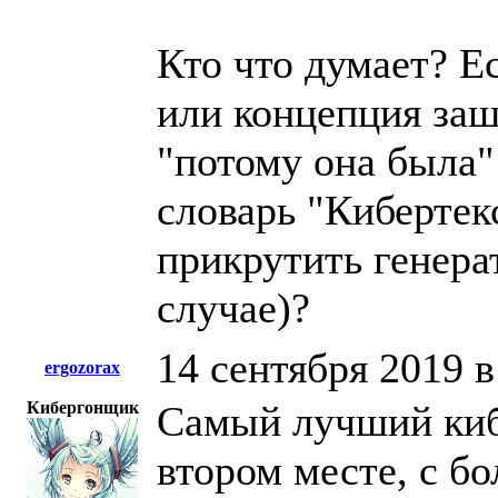
Кто что думает? Е
или концепция заш
"потому она была"
словарь "Кибертекс
прикрутить генерат
случае)?
14 сентября 2019 в
ergozorax
Кибергонщик
Самый лучший киб
втором месте, с б