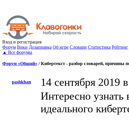
Вход
и регистрация
Форум
Вики
Дозаправка
Об игре
Словари
Статистика
Рейтинг
▲
Все форумы
Форум «Общий»
/
Кибертекст - разбор словарей, причины 
14 сентября 2019 в
pashkhan
Интересно узнать 
идеального киберт