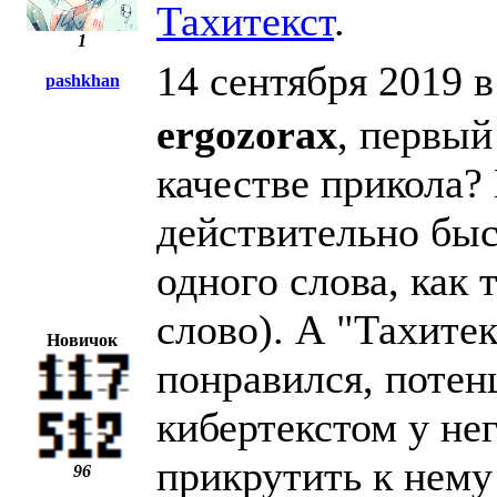
Тахитекст
.
1
14 сентября 2019 в
pashkhan
ergozorax
, первый
качестве прикола
действительно быст
одного слова, как т
слово). А "Тахитек
Новичок
понравился, потен
кибертекстом у не
прикрутить к нему 
96