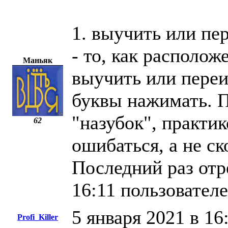
1. выучить или пе
- то, как располож
Маньяк
выучить или переи
буквы нажимать. П
"назубок", практи
62
ошибаться, а не ск
Последний раз отр
16:11 пользовател
5 января 2021 в 16
Profi_Killer