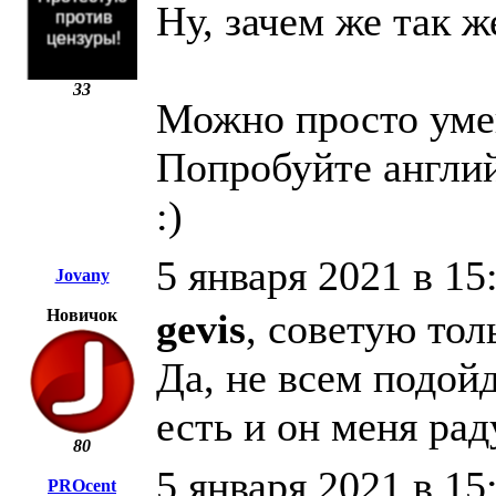
Ну, зачем же так ж
33
Можно просто уме
Попробуйте англий
:)
5 января 2021 в 15
Jovany
Новичок
gevis
, советую тол
Да, не всем подойд
есть и он меня раду
80
5 января 2021 в 15
PROcent