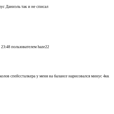
ус Даниэль так и не списал
 23:48 пользователем haze22
колов спейссталкера у меня на балансе нарисовался минус 4кк