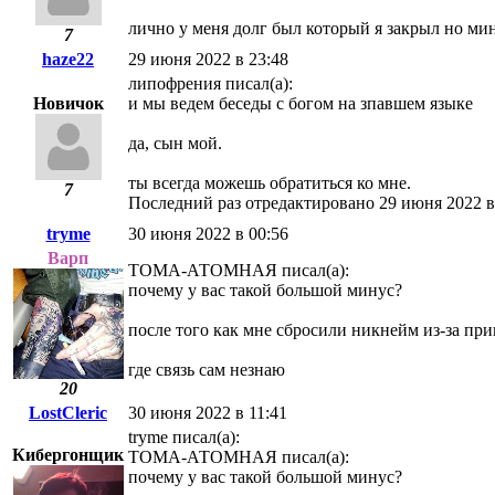
лично у меня долг был который я закрыл но мин
7
haze22
29 июня 2022 в 23:48
липофрения писал(а):
Новичок
и мы ведем беседы с богом на зпавшем языке
да, сын мой.
ты всегда можешь обратиться ко мне.
7
Последний раз отредактировано 29 июня 2022 в
tryme
30 июня 2022 в 00:56
Варп
ТОМА-АТОМНАЯ писал(а):
почему у вас такой большой минус?
после того как мне сбросили никнейм из-за при
где связь сам незнаю
20
LostCleric
30 июня 2022 в 11:41
tryme писал(а):
Кибергонщик
ТОМА-АТОМНАЯ писал(а):
почему у вас такой большой минус?