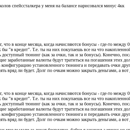
колов спейссталкера у меня на балансе нарисовался минус 4кк
аг, что в конце месяца, когда начисляются бонусы - где-то между 0
 бы "в кредит". Т.е. ты на них покупаешь все на что накопленно
 доступный тюнинг (как за очки, так и за бонусы). Конечно, посл
ющие заработанные валюты будут тратиться на погашения этих дол
 конфигурацию установленного тюнинга и передавать очки други
лять вряд ли будет. Долг по очкам можно закрыть деньгами, а во
аг, что в конце месяца, когда начисляются бонусы - где-то между 0
 бы "в кредит". Т.е. ты на них покупаешь все на что накопленно
 доступный тюнинг (как за очки, так и за бонусы). Конечно, посл
ющие заработанные валюты будут тратиться на погашения этих дол
 конфигурацию установленного тюнинга и передавать очки други
лять вряд ли будет. Долг по очкам можно закрыть деньгами, а во
раж мне выдали за донат бесплатно. бабки я закинул а минус не с