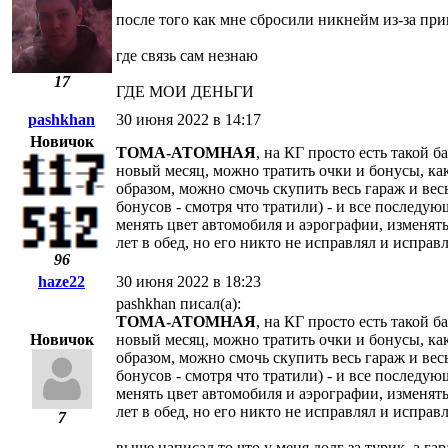
после того как мне сбросили никнейм из-за при
где связь сам незнаю
17
ГДЕ МОИ ДЕНЬГИ
pashkhan
30 июня 2022 в 14:17
Новичок
ТОМА-АТОМНАЯ
, на КГ просто есть такой б
новый месяц, можно тратить очки и бонусы, как
образом, можно смочь скупить весь гараж и весь
бонусов - смотря что тратили) - и все последу
менять цвет автомобиля и аэрографии, изменять
лет в обед, но его никто не исправлял и исправ
96
haze22
30 июня 2022 в 18:23
pashkhan писал(а):
ТОМА-АТОМНАЯ
, на КГ просто есть такой б
Новичок
новый месяц, можно тратить очки и бонусы, как
образом, можно смочь скупить весь гараж и весь
бонусов - смотря что тратили) - и все последу
менять цвет автомобиля и аэрографии, изменять
лет в обед, но его никто не исправлял и исправ
7
выше написал то что у меня долг за турик, а га