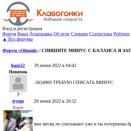
Вход
и регистрация
Форум
Вики
Дозаправка
Об игре
Словари
Статистика
Рейтинг
▲
Все форумы
Форум «Общий»
/
СПИШИТЕ МИНУС С БАЛАНСА Я ЗА
haze22
29 июня 2022 в 04:42
Новичок
-3634969 ТРЕБУЮ СПИСАТЬ МИНУС
7
tryme
29 июня 2022 в 20:32
Варп
мне месяц не списывают уже и ты потерпишь б