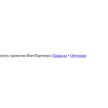
руппу проектов ИнетПартнерс)
Правила
•
Обучение