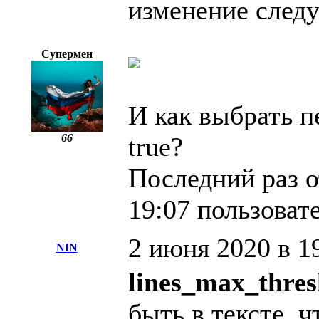
изменение след
Супермен
И как выбрать п
66
true?
Последний раз о
19:07 пользова
2 июня 2020 в 1
NIN
lines_max_thres
быть в тексте, 