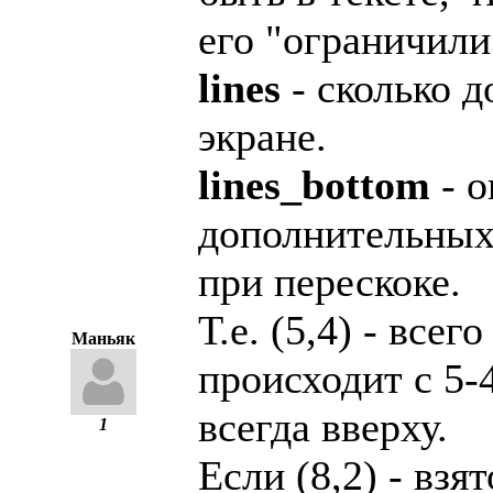
его "ограничили
lines
- сколько д
экране.
lines_bottom
- о
дополнительных 
при перескоке.
Т.е. (5,4) - всег
Маньяк
происходит с 5-
всегда вверху.
1
Если (8,2) - взя