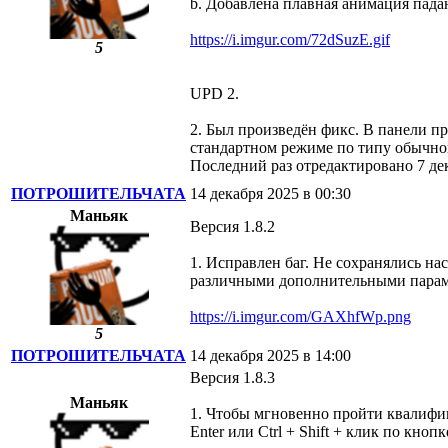
b. Добавлена плавная анимация пад
https://i.imgur.com/72dSuzE.gif
5
UPD 2.
2. Был произведён фикс. В панели пр
стандартном режиме по типу обычного
Последний раз отредактировано 7 
ПОТРОШИТЕЛЬЧАТА
14 декабря 2025 в 00:30
Маньяк
Версия 1.8.2
1. Исправлен баг. Не сохранялись н
различными дополнительными параме
https://i.imgur.com/GAXhfWp.png
5
ПОТРОШИТЕЛЬЧАТА
14 декабря 2025 в 14:00
Версия 1.8.3
Маньяк
1. Чтобы мгновенно пройти квалифика
Enter или Ctrl + Shift + клик по кнопк