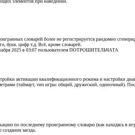
ающих элементов при наведении.
оигранных словарей более не регистрируется рандомно сгенерир
, букв. цифр т.д. Всё, кроме словарей.
декабря 2025 в 03:07 пользователем ПОТРОШИТЕЛЬЧАТА
астройки активации квалификационного режима и настройки диапа
трами (таймаут, тип игры: общий, дружеский, одиночный). Посл
цию по последнему проигранному словарю (как находясь в игре, т
е создания заезда.