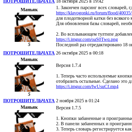
ПОТРОШИТЕЛЬЧАТА
18 октября 2025 в 19:42
1. Закончен парсинг всех словарей,
Маньяк
https://klavogonki.ru/forum/flood/40035
для плодотворной катки без всякого 
Для обновления базы словарей, необх
2. Во всплывающем тултипе добавлен
https://i.imgur.com/oaS0Twq.png
5
Последний раз отредактировано 18
ПОТРОШИТЕЛЬЧАТА
26 октября 2025 в 00:18
Маньяк
Версия 1.7.4
1. Теперь часто используемые кнопки
отобразить остальные. Сделано это 
https://i.imgur.com/fwUsuCf.mp4
5
ПОТРОШИТЕЛЬЧАТА
2 ноября 2025 в 01:24
Маньяк
Версия 1.7.5
1. Кнопки забаненные и проигранные 
2. В панели забаненных и проигранн
3. Теперь словарь регистрируется ка