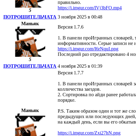
правильно.
https://i.imgur.com/IVj3bFO.mp4
5
ПОТРОШИТЕЛЬЧАТА
3 ноября 2025 в 00:48
Маньяк
Версия 1.7.6
1. В панели проИгранных словарей, 
информативности. Серые записи не и
https://i.imgur.com/I6rNquI.png
Последний раз отредактировано 4 
5
ПОТРОШИТЕЛЬЧАТА
4 ноября 2025 в 01:39
Версия 1.7.7
1. В панели проИгранных словарей з
колличества заездов.
2. Сортировка по айди ранее работал
порядке.
Маньяк
P.S. Таким образом один и тот же сл
предыдущих или последующих дней, та
на каждый день, если вы его обкатыв
https://i.imgur.com/Zxi27hN.png