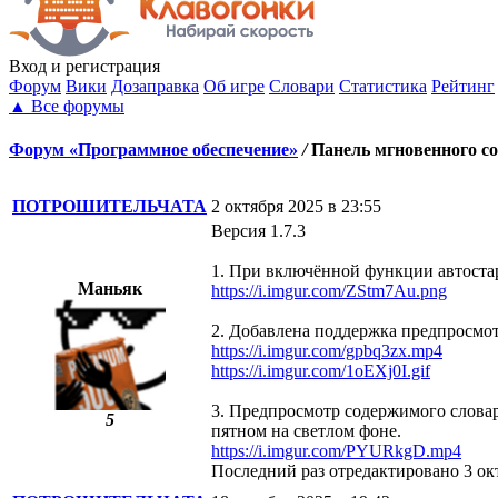
Вход
и регистрация
Форум
Вики
Дозаправка
Об игре
Словари
Статистика
Рейтинг
▲
Все форумы
Форум «Программное обеспечение»
/
Панель мгновенного со
ПОТРОШИТЕЛЬЧАТА
2 октября 2025 в 23:55
Версия 1.7.3
1. При включённой функции автостар
Маньяк
https://i.imgur.com/ZStm7Au.png
2. Добавлена поддержка предпросмотр
https://i.imgur.com/gpbq3zx.mp4
https://i.imgur.com/1oEXj0I.gif
3. Предпросмотр содержимого словар
5
пятном на светлом фоне.
https://i.imgur.com/PYURkgD.mp4
Последний раз отредактировано 3 