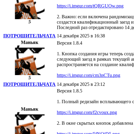
https://i.imgur.com/tQRGUOw.png
2. Важно: если включена рандомизац
5
создастся квалификационный заезд 
Последний раз отредактировано 14
ПОТРОШИТЕЛЬЧАТА
14 декабря 2025 в 16:38
Маньяк
Версия 1.8.4
1. Кнопка создания игры теперь созда
следующий заезд в рамках текущей а
распространяется на создание квалифи
https://i.imgur.com/cm3nCTu.png
5
ПОТРОШИТЕЛЬЧАТА
14 декабря 2025 в 23:12
Версия 1.8.5
1. Полный редизайн всплывающего ок
Маньяк
https://i.imgur.com/f2cvoux.png
2. В окне скрытых кнопок добавлена 
https://i.imgur.com/5fNOiD5.png