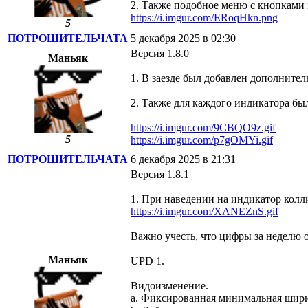
2. Также подобное меню с кнопками 
https://i.imgur.com/ERoqHkn.png
5
ПОТРОШИТЕЛЬЧАТА
5 декабря 2025 в 02:30
Версия 1.8.0
Маньяк
1. В заезде был добавлен дополнит
2. Также для каждого индикатора бы
https://i.imgur.com/9CBQO9z.gif
5
https://i.imgur.com/p7gOMYi.gif
ПОТРОШИТЕЛЬЧАТА
6 декабря 2025 в 21:31
Версия 1.8.1
1. При наведении на индикатор колл
https://i.imgur.com/XANEZnS.gif
Важно учесть, что цифры за неделю 
Маньяк
UPD 1.
Видоизменение.
a. Фиксированная минимальная ширин