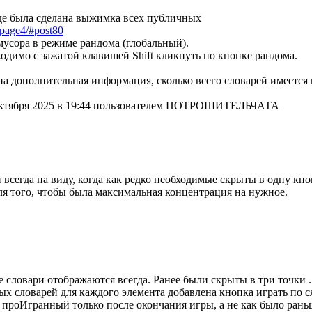
 где была сделана выжимка всех публичных
/page4/#post80
мусора в режиме рандома (глобальный).
одимо с зажатой клавишей Shift кликнуть по кнопке рандома.
а дополнительная информация, сколько всего словарей имеется 
 октября 2025 в 19:44 пользователем ПОТРОШИТЕЛЬЧАТА
 всегда на виду, когда как редко необходимые скрыты в одну кн
для того, чтобы была максимальная концентрация на нужное.
словари отображаются всегда. Ранее были скрыты в три точки ..
ых словарей для каждого элемента добавлена кнопка играть по с
к проИгранный только после окончания игры, а не как было раньш