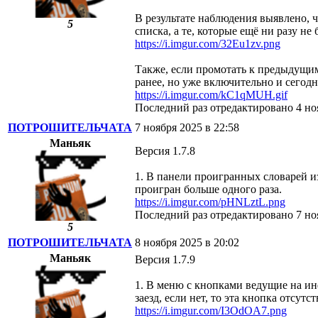
В результате наблюдения выявлено, ч
5
списка, а те, которые ещё ни разу не
https://i.imgur.com/32Eu1zv.png
Также, если промотать к предыдущим 
ранее, но уже включительно и сегод
https://i.imgur.com/kC1qMUH.gif
Последний раз отредактировано 4 
ПОТРОШИТЕЛЬЧАТА
7 ноября 2025 в 22:58
Маньяк
Версия 1.7.8
1. В панели проигранных словарей из
проигран больше одного раза.
https://i.imgur.com/pHNLztL.png
Последний раз отредактировано 7 
5
ПОТРОШИТЕЛЬЧАТА
8 ноября 2025 в 20:02
Маньяк
Версия 1.7.9
1. В меню с кнопками ведущие на ин
заезд, если нет, то эта кнопка отсутст
https://i.imgur.com/I3OdOA7.png