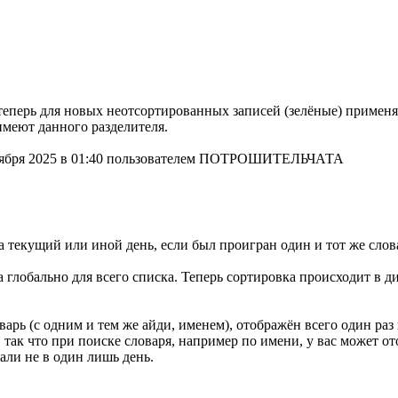
теперь для новых неотсортированных записей (зелёные) применя
меют данного разделителя.
ноября 2025 в 01:40 пользователем ПОТРОШИТЕЛЬЧАТА
а текущий или иной день, если был проигран один и тот же слов
а глобально для всего списка. Теперь сортировка происходит в д
оварь (с одним и тем же айди, именем), отображён всего один ра
к что при поиске словаря, например по имени, у вас может ото
али не в один лишь день.