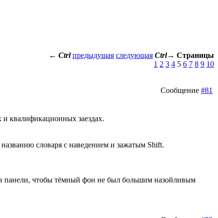
←
Ctrl
предыдущая
следующая
Ctrl
→
Страницы
1
2
3
4
5
6
7
8
9
10
Сообщение
#81
х и квалификационных заездах.
 названию словаря с наведением и зажатым Shift.
и в панели, чтобы тёмный фон не был большим назойливым