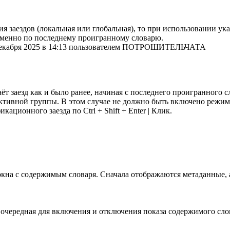
ия заездов (локальная или глобальная), то при использовании у
именно по последнему проигранному словарю.
 декабря 2025 в 14:13 пользователем ПОТРОШИТЕЛЬЧАТА
ёт заезд как и было ранее, начиная с последнего проигранного сл
ктивной группы. В этом случае не должно быть включено режима
кационного заезда по Ctrl + Shift + Enter | Клик.
на с содержимым словаря. Сначала отображаются метаданные, а
очередная для включения и отключения показа содержимого слова