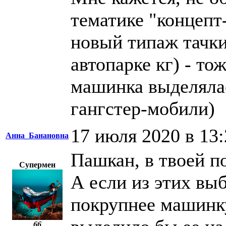
тематике "концепт
новый типаж тачки
автопарке кг) - то
машинка выделялась
гангстер-мобили)
17 июля 2020 в 13:
Анна_Банановна
Пашкан, в твоей п
Супермен
А если из этих вы
покрупнее машинку
66