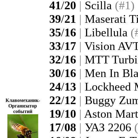
41
/
20
|
Scilla
(#1)
39
/
21
|
Maserati T
35
/
16
|
Libellula
(
33
/
17
|
Vision A
32
/
16
|
MTT Turbi
30
/
16
|
Men In Bla
24
/
13
|
Lockheed M
22
/
12
|
Buggy Zu
Клавомеханик-
Организатор
19
/
10
|
Aston Mart
событий
17
/
08
|
УАЗ 2206