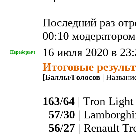
Последний раз отр
00:10 модераторо
16 июля 2020 в 23:
Переборыч
Итоговые резуль
[
Баллы
/
Голосов
|
Названи
163
/
64
|
Tron Ligh
57
/
30
|
Lamborghin
56
/
27
|
Renault Tr