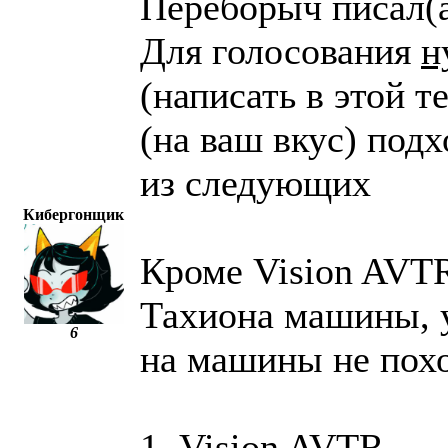
Переборыч писал(а
Для голосования
н
(написать в этой т
(на ваш вкус) под
из следующих
Кибергонщик
Кроме Vision AVTR
Тахиона машины, у
6
на машины не пох
1. Vision AVTR