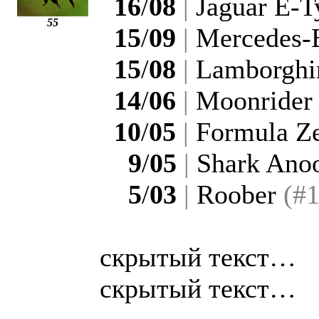
16
/
08
|
Jaguar E-T
55
15
/
09
|
Mercedes-B
15
/
08
|
Lamborghin
14
/
06
|
Moonride
10
/
05
|
Formula Z
9
/
05
|
Shark Ano
5
/
03
|
Roober
(#1
скрытый текст…
скрытый текст…