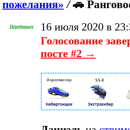
пожелания»
/
🚗 Рангово
16 июля 2020 в 23:
Переборыч
Голосование заве
посте #2 →
Даниэль
на
стрим