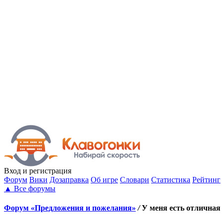
Вход
и регистрация
Форум
Вики
Дозаправка
Об игре
Словари
Статистика
Рейтинг
▲
Все форумы
Форум «Предложения и пожелания»
/
У меня есть отличная