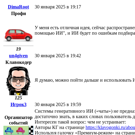
DimaRoot
30 января 2025 в 19:17
Профи
У меня есть отличная идея, сейчас распростран
помощью ИИ", и ИИ будет по ошибкам подбирать
19
un4given
30 января 2025 в 19:42
Клавокодер
Я думаю, можно пойти дальше и использовать И
125
Игрок3
30 января 2025 в 19:59
Системы генеративного ИИ («чаты») не предназ
достаточно знать, в каких словах пользователь 
Организатор
Интересен такой вопрос: чем не устраивает:
событий
Авторы КГ на странице
https://klavogonki.ru/abou
Используя галочку «Премиум-режим» на странице