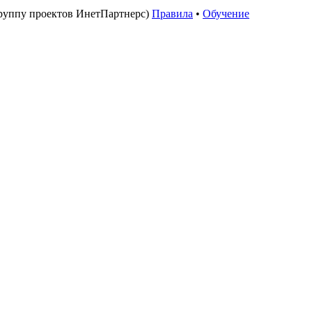
руппу проектов ИнетПартнерс)
Правила
•
Обучение