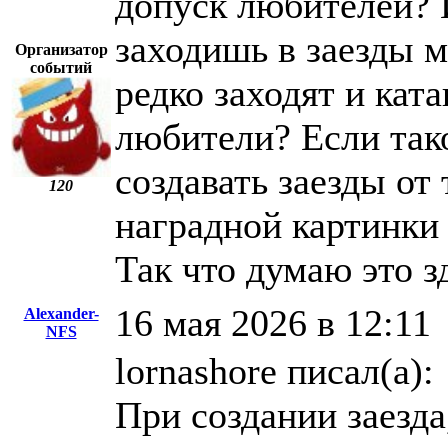
допуск любителей? 
заходишь в заезды 
Организатор
событий
редко заходят и кат
любители? Если так
создавать заезды от
120
наградной картинки
Так что думаю это 
16 мая 2026 в 12:11
Alexander-
NFS
lornashore писал(а):
При создании заезд