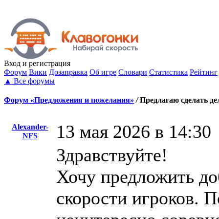
Вход
и регистрация
Форум
Вики
Дозаправка
Об игре
Словари
Статистика
Рейтинг
▲
Все форумы
Форум «Предложения и пожелания»
/
Предлагаю сделать де
13 мая 2026 в 14:30
Alexander-
NFS
Здравствуйте!
Хочу предложить доб
скорости игроков. 