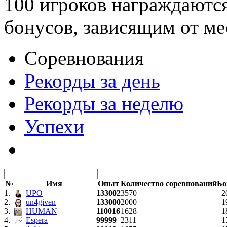
100 игроков награждаютс
бонусов, зависящим от ме
Соревнования
Рекорды за день
Рекорды за неделю
Успехи
№
Имя
Опыт
Количество соревнований
Бо
1.
UPO
133002
3570
+2
2.
un4given
133000
2000
+1
3.
HUMAN
110016
1628
+1
4.
Espera
99999
2311
+1