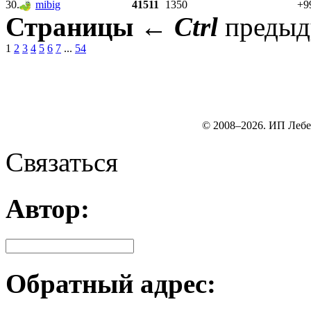
30.
mibig
41511
1350
+9
Страницы
←
Ctrl
преды
1
2
3
4
5
6
7
...
54
© 2008–2026. ИП Лебе
Связаться
Автор:
Обратный адрес: