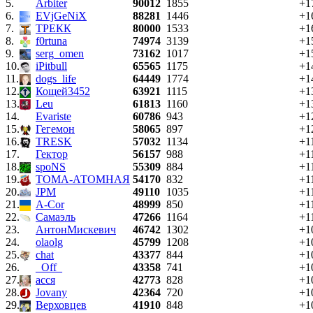
5.
Arbiter
90012
1855
+1
6.
EVjGeNiX
88281
1446
+1
7.
ТРЕКК
80000
1533
+1
8.
f0rtuna
74974
3139
+1
9.
serg_omen
73162
1017
+1
10.
iPitbull
65565
1175
+1
11.
dogs_life
64449
1774
+1
12.
Кощей3452
63921
1115
+1
13.
Leu
61813
1160
+1
14.
Evariste
60786
943
+1
15.
Гегемон
58065
897
+1
16.
TRESK
57032
1134
+1
17.
Гектор
56157
988
+1
18.
spoNS
55309
884
+1
19.
ТОМА-АТОМНАЯ
54170
832
+1
20.
JPM
49110
1035
+1
21.
A-Cor
48999
850
+1
22.
Самаэль
47266
1164
+1
23.
АнтонМискевич
46742
1302
+1
24.
olaolg
45799
1208
+1
25.
chat
43377
844
+1
26.
_Off_
43358
741
+1
27.
асся
42773
828
+1
28.
Jovany
42364
720
+1
29.
Верховцев
41910
848
+1