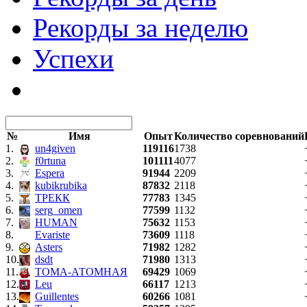
Рекорды за неделю
Успехи
№
Имя
Опыт
Количество соревнований
1.
un4given
119116
1738
2.
f0rtuna
101111
4077
3.
Espera
91944
2209
4.
kubikrubika
87832
2118
5.
ТРЕКК
77783
1345
6.
serg_omen
77599
1132
7.
HUMAN
75632
1153
8.
Evariste
73609
1118
9.
Asters
71982
1282
10.
dsdt
71980
1313
11.
ТОМА-АТОМНАЯ
69429
1069
12.
Leu
66117
1213
13.
Guillentes
60266
1081