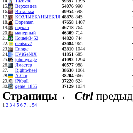
14.
Tazovod
59357
1395
15.
Верховцев
54076
990
16.
Виталька
49954
698
17.
КОЗЛЫЕБАНЫЕБЛЯ
48878
845
18.
Dopeman
47658
1407
19.
паукан
46718
764
20.
манерный
46309
714
21.
Кощей3452
44820
744
22.
denisov7
43684
965
23.
Enrage
42810
1044
24.
EVjGeNiX
41851
685
25.
johnnycage
41092
1294
26.
Ямастер
40577
988
27.
Rightwheel
38630
1061
28.
A-Cor
38204
666
29.
iPitbull
37220
624
30.
genie_1855
37129
1034
Страницы
←
Ctrl
преды
1
2
3
4
5
6
7
...
54