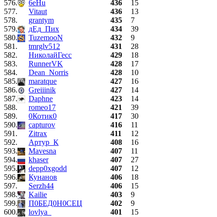
576.
6eHu
436
15
577.
Vitaut
436
13
578.
grantym
435
7
579.
дЕд_Пих
434
39
580.
TuzemooN
432
9
581.
tmrglv512
431
28
582.
НиколайГесс
429
18
583.
RunnerVK
428
17
584.
Dean_Norris
428
10
585.
maratque
427
16
586.
Greiiinik
427
14
587.
Daphne
423
14
588.
romeo17
421
39
589.
0Котик0
417
30
590.
capturov
416
11
591.
Zitrax
411
12
592.
Артур_К
408
16
593.
Mavesna
407
11
594.
khaser
407
27
595.
depp0xgodd
407
12
596.
Кунанов
406
18
597.
Serzh44
406
15
598.
Kailie
403
9
599.
П0БЕД0Н0СЕЦ
402
9
600.
lovlya_
401
15