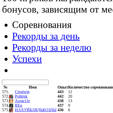
бонусов, зависящим от ме
Соревнования
Рекорды за день
Рекорды за неделю
Успехи
№
Имя
Опыт
Количество соревнован
571.
Creatwin
443
12
572.
Politruk
442
20
573.
Azrae11e
438
13
574.
REq
437
9
575.
НАХУЙБЛЯДЬКОЗЛЫ
436
6