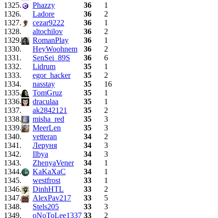
1325.
Phazzy
36
1
1326.
Ladore
36
2
1327.
cezar9222
36
1
1328.
altochilov
36
2
1329.
RomanPlay
36
1
1330.
HeyWoohnem
36
2
1331.
SenSei_89S
36
6
1332.
Lidrum
35
1
1333.
egor_hacker
35
2
1334.
nasstay
35
16
1335.
TomGruz
35
1
1336.
draculaa
35
1
1337.
ak2842121
35
2
1338.
misha_red
35
3
1339.
MeerLen
35
3
1340.
vetteran
34
2
1341.
Леруня
34
3
1342.
Ilbya
34
3
1343.
ZhenyaVener
34
1
1344.
KaKaXaC
34
1
1345.
westfrost
33
1
1346.
DinhHTL
33
2
1347.
AlexPav217
33
5
1348.
Stels205
33
3
1349.
oNoToLee1337
33
2