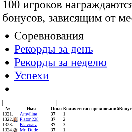
100 игроков награждаютс
бонусов, зависящим от ме
Соревнования
Рекорды за день
Рекорды за неделю
Успехи
№
Имя
Опыт
Количество соревнований
Бону
1321.
Amvilina
37
1
1322.
Platon228
37
2
1323.
Klavoarz
37
3
1324.
Mr_Dude
37
1