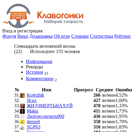
Вход
и регистрация
Форум
Вики
Дозаправка
Об игре
Словари
Статистика
Рейтинг
Семнадцать мгновений весны
(
22
) Используют
155
человек
Информация
Рекорды
История
25
Комментарии
2
№
Имя
Прогресс
Среднее
Ошибк
31.
Kofezhik
266
зн/мин
4,52%
32.
Jlcux
427
зн/мин
1,60%
33.
ЖИДЗМЕРТЬНАХУЙ
470
зн/мин
1,33%
34.
Makis
411
зн/мин
1,73%
35.
Люблю-пичать900
436
зн/мин
1,95%
36.
deezed
358
зн/мин
1,70%
37.
SGP63
316
зн/мин
1,83%