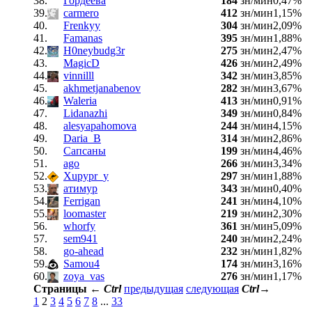
38.
Гордеева
184
зн/мин
0,47%
39.
carmero
412
зн/мин
1,15%
40.
Frenkyy
304
зн/мин
2,09%
41.
Famanas
395
зн/мин
1,88%
42.
H0neybudg3r
275
зн/мин
2,47%
43.
MagicD
426
зн/мин
2,49%
44.
vinnilll
342
зн/мин
3,85%
45.
akhmetjanabenov
282
зн/мин
3,67%
46.
Waleria
413
зн/мин
0,91%
47.
Lidanazhi
349
зн/мин
0,84%
48.
alesyapahomova
244
зн/мин
4,15%
49.
Daria_B
314
зн/мин
2,86%
50.
Сапсаны
199
зн/мин
4,46%
51.
ago
266
зн/мин
3,34%
52.
Xupypr_y
297
зн/мин
1,88%
53.
атимур
343
зн/мин
0,40%
54.
Ferrigan
241
зн/мин
4,10%
55.
loomaster
219
зн/мин
2,30%
56.
whorfy
361
зн/мин
5,09%
57.
sem941
240
зн/мин
2,24%
58.
go-ahead
232
зн/мин
1,82%
59.
Samou4
174
зн/мин
3,16%
60.
zoya_vas
276
зн/мин
1,17%
Страницы
←
Ctrl
предыдущая
следующая
Ctrl
→
1
2
3
4
5
6
7
8
...
33