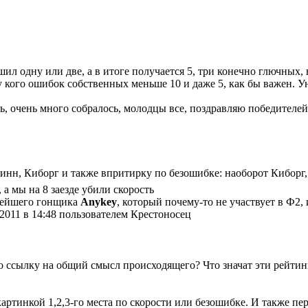
ршил одну или две, а в итоге получается 5, три конечно глючных
 у кого ошибок собственных меньше 10 и даже 5, как бы важен. У
ь, очень много собралось, молодцы все, поздравляю победителе
зинн, Киборг и также впритирку по безошибке: наоборот Киборг
а мы на 8 заезде убили скорость
чнейшего гонщика
Anykey
, который почему-то не участвует в Ф2,
2011 в 14:48 пользователем Крестоносец
ссылку на общий смысл происходящего? Что значат эти рейтинги
артинкой 1,2,3-го места по скорости или безошибке. И также п