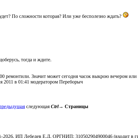
будет? По сложности которая? Или уже бесполезно ждать?
доберусь, тогда и ждите.
:00 ремонтили. Значит может сегодня часок выкрою вечером или
я 2011 в 01:41 модератором Переборыч
предыдущая
следующая
Ctrl
→
Страницы
8–2026. ИП Лебедев Е.Д. ОРГНИП: 310502904900046 (входит в г