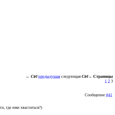
←
Ctrl
предыдущая
следующая
Ctrl
→
Страницы
1
2
3
Сообщение
#41
, где ими хвастаться?)