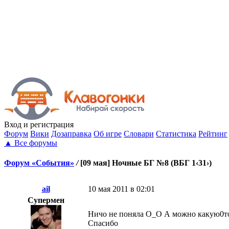
Вход
и регистрация
Форум
Вики
Дозаправка
Об игре
Словари
Статистика
Рейтинг
▲
Все форумы
Форум «События»
/
[09 мая] Ночные БГ №8 (ВБГ 1‹31›)
ail
10 мая 2011 в 02:01
Супермен
Ничо не поняла О_О А можно какую0то 
Спасибо