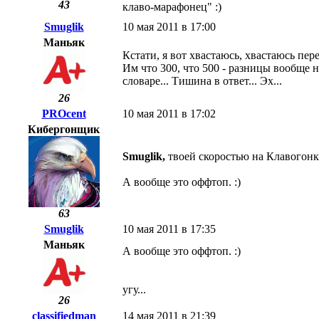
43
клаво-марафонец" :)
Smuglik
10 мая 2011 в 17:00
Маньяк
Кстати, я вот хвастаюсь, хвастаюсь пер
Им что 300, что 500 - разницы вообще н
словаре... Тишина в ответ... Эх...
26
PROcent
10 мая 2011 в 17:02
Кибергонщик
Smuglik,
твоей скоростью на Клавогонка
А вообще это оффтоп. :)
63
Smuglik
10 мая 2011 в 17:35
Маньяк
А вообще это оффтоп. :)
угу...
26
classifiedman
14 мая 2011 в 21:39