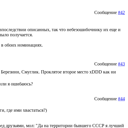
Сообщение
#42
, впоследствии описанных, так что небезошибочнику их еще и
ныло получается.
й в обоих номинациях.
Сообщение
#43
, Березинн, Смуглик. Проклятое второе место хDDD как ни
 или я ошибаюсь?
Сообщение
#44
, где ими хвастаться?)
еред друзьями, мол: "Да на территории бывшего СССР я лучший