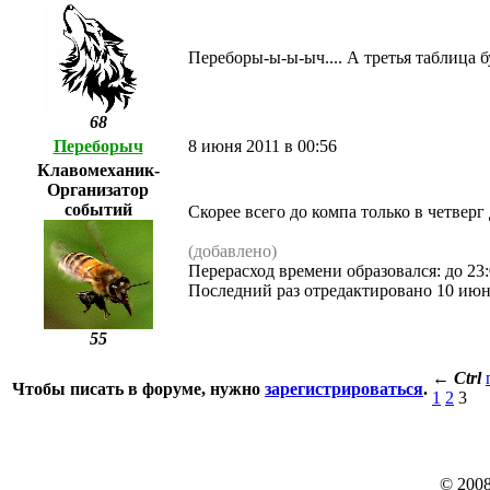
Переборы-ы-ы-ыч.... А третья таблица 
68
Переборыч
8 июня 2011 в 00:56
Клавомеханик-
Организатор
событий
Скорее всего до компа только в четверг 
(добавлено)
Перерасход времени образовался: до 23
Последний раз отредактировано 10 июн
55
←
Ctrl
Чтобы писать в форуме, нужно
зарегистрироваться
.
1
2
3
© 200