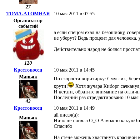
27
ТОМА-АТОМНАЯ
10 мая 2011 в 07:55
Организатор
событий
а если спецом ехал на безошибку, сове
не уберут? Ведь процент для человека,
Действительно народ не боялся проспат
120
Крестоносец
10 мая 2011 в 14:45
Маньяк
По скорости впритирку: Смуглик, Бере
крути!
Хотя жучара Киборг сачканул, 
И кстати, обратите внимание на отли
Последний раз отредактировано 10 мая 
43
Крестоносец
10 мая 2011 в 14:49
ail писал(а):
Маньяк
Ничо не поняла О_О А можно какую0то 
Спасибо
На стене можешь хвастануть красивой к