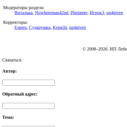
Модераторы раздела:
Виталька
,
Nowhereman42nd
,
Phemmer
,
Игрок3
,
un4given
Корректоры:
Espera
,
Сударушка
,
Kenichi
,
un4given
© 2008–2026. ИП Лебе
Связаться
Автор:
Обратный адрес:
Тема: