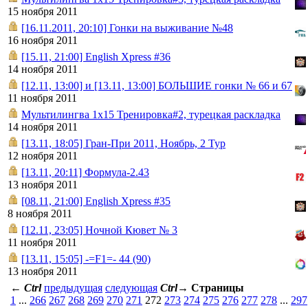
15 ноября 2011
[16.11.2011, 20:10] Гонки на выживание №48
16 ноября 2011
[15.11, 21:00] English Xpress #36
14 ноября 2011
[12.11, 13:00] и [13.11, 13:00] БОЛЬШИЕ гонки № 66 и 67
11 ноября 2011
Мультилингва 1х15 Тренировка#2, турецкая раскладка
14 ноября 2011
[13.11, 18:05] Гран-При 2011, Ноябрь, 2 Тур
12 ноября 2011
[13.11, 20:11] Формула-2.43
13 ноября 2011
[08.11, 21:00] English Xpress #35
8 ноября 2011
[12.11, 23:05] Ночной Кювет № 3
11 ноября 2011
[13.11, 15:05] -=F1=- 44 (90)
13 ноября 2011
←
Ctrl
предыдущая
следующая
Ctrl
→
Страницы
1
...
266
267
268
269
270
271
272
273
274
275
276
277
278
...
297