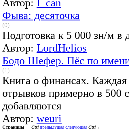
Автор:
I_can
Фыва: десяточка
(0)
Подготовка к 5 000 зн/м в 
Автор:
LordHelios
Бодо Шефер. Пёс по имен
(1)
Книга о финансах. Каждая 
отрывков примерно в 500 
добавляются
Автор:
weuri
Страницы
←
Ctrl
предыдущая
следующая
Ctrl
→