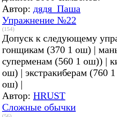
Автор:
дядя_Паша
Упражнение №22
(154)
Допуск к следующему упр
гонщикам (370 1 ош) | мань
суперменам (560 1 ош)) | 
ош) | экстракиберам (760 1
ош) |
Автор:
HRUST
Сложные обычки
(56)