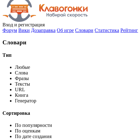
Вход
и регистрация
Форум
Вики
Дозаправка
Об игре
Словари
Статистика
Рейтинг
Словари
Тип
Любые
Слова
Фразы
Тексты
URL
Книга
Генератор
Сортировка
По популярности
По оценкам
По дате создания