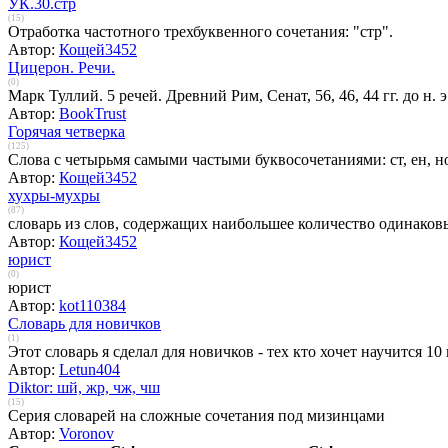
УК.30.стр
(15)
Отработка частотного трехбуквенного сочетания: "стр".
Автор:
Кощей3452
Цицерон. Речи.
(0)
Марк Туллий. 5 речей. Древний Рим, Сенат, 56, 46, 44 гг. до н. э
Автор:
BookTrust
Горячая четверка
(125)
Слова с четырьмя самыми частыми буквосочетаниями: ст, ен, но
Автор:
Кощей3452
хухры-мухры
(87)
словарь из слов, содержащих наибольшее количество одинаков
Автор:
Кощей3452
юрист
(0)
юрист
Автор:
kot110384
Cловарь для новичков
(1)
Этот словарь я сделал для новичков - тех кто хочет научится 1
Автор:
Letun404
Diktor: шй, жр, чж, чш
(15)
Серия словарей на сложные сочетания под мизинцами
Автор:
Voronov