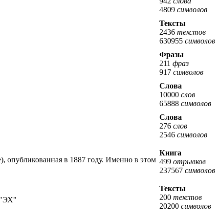
942
слова
4809
символов
Тексты
2436
текстов
630955
символов
Фразы
211
фраз
917
символов
Слова
10000
слов
65888
символов
Слова
276
слов
2546
символов
Книга
e), опубликованная в 1887 году. Именно в этом
499
отрывков
237567
символов
Тексты
200
текстов
 "ЭХ"
20200
символов