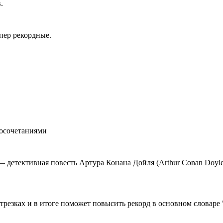
.
пер рекордные.
восочетаниями
et) — детективная повесть Артура Конана Дойля (Arthur Conan Doyl
отрезках и в итоге поможет повысить рекорд в основном словаре