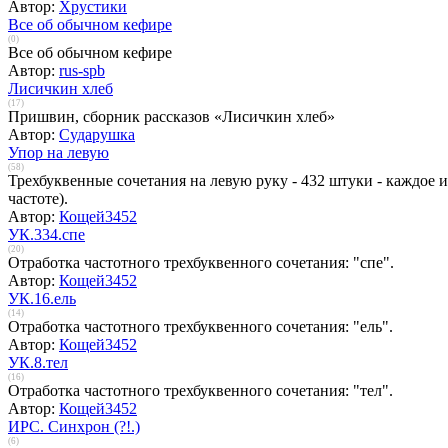
Автор:
Хрустики
Все об обычном кефире
(0)
Все об обычном кефире
Автор:
rus-spb
Лисичкин хлеб
(17)
Пришвин, сборник рассказов «Лисичкин хлеб»
Автор:
Сударушка
Упор на левую
(58)
Трехбуквенные сочетания на левую руку - 432 штуки - каждое
частоте).
Автор:
Кощей3452
УК.334.спе
(20)
Отработка частотного трехбуквенного сочетания: "спе".
Автор:
Кощей3452
УК.16.ель
(14)
Отработка частотного трехбуквенного сочетания: "ель".
Автор:
Кощей3452
УК.8.тел
(16)
Отработка частотного трехбуквенного сочетания: "тел".
Автор:
Кощей3452
ИРС. Синхрон (?!.)
(6)