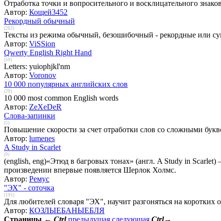
Отработка точки и вопросительного и восклицательного знаков
Автор:
Кощей3452
Рекордный обычный
(262)
Тексты из режима обычный, безошибочный - рекордные или су
Автор:
ViSSion
Qwerty English Right Hand
(59)
Letters: yuiophjkl'nm
Автор:
Voronov
10 000 популярных английских слов
(29)
10 000 most common English words
Автор:
ZeXeDeR
Слова-запинки
(5)
Повышение скорости за счет отработки слов со сложными бук
Автор:
lumenes
A Study in Scarlet
(9)
(english, eng)«Этюд в багровых тонах» (англ. A Study in Scarl
произведении впервые появляется Шерлок Холмс.
Автор:
Ремус
"ЭХ" - соточка
(195)
Для любителей словаря "ЭХ", научит разгоняться на коротких 
Автор:
КОЗЛЫЕБАНЫЕБЛЯ
Страницы
←
Ctrl
предыдущая
следующая
Ctrl
→