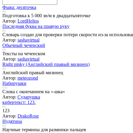
Фыва: десяточка
(0)
Подготовка к 5 000 зн/м в двадцатьпяточке
Автор:
LordHelios
Последняя буква на правую руку
(0)
Словарь создан для проверки потери скорости из-за использов
Автор:
sashavirtual
Обычный чеченский
(4)
Тексты на чеченском
Автор:
sashavirtual
Right pinky (Английский правый мизинец)
(0)
Английский правый мизинец
Автор:
meteozond
Набирушки
(13)
Слова с окончанием на «-шка»
Автор:
Сударушка
кибертекст: 123.
(6)
123
Автор:
DrakoRose
Нудятина
(0)
Научные термины для разминки пальцев