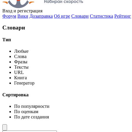
Вход
и регистрация
Форум
Вики
Дозаправка
Об игре
Словари
Статистика
Рейтинг
Словари
Тип
Любые
Слова
Фразы
Тексты
URL
Книга
Генератор
Сортировка
По популярности
По оценкам
По дате создания