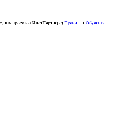
руппу проектов ИнетПартнерс)
Правила
•
Обучение