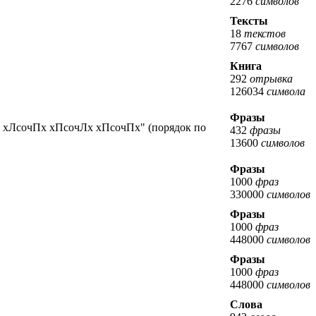
2276
символов
Тексты
18
текстов
7767
символов
Книга
292
отрывка
126034
символа
Фразы
чЛх хЛсочПх хПсочЛх хПсочПх" (порядок по
432
фразы
13600
символов
Фразы
1000
фраз
330000
символов
Фразы
1000
фраз
448000
символов
Фразы
1000
фраз
448000
символов
Слова