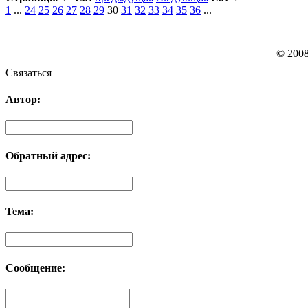
1
...
24
25
26
27
28
29
30
31
32
33
34
35
36
...
© 200
Связаться
Автор:
Обратный адрес:
Тема:
Сообщение: