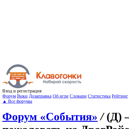
Вход
и регистрация
Форум
Вики
Дозаправка
Об игре
Словари
Статистика
Рейтинг
▲
Все форумы
Форум «События»
/
(Д) 