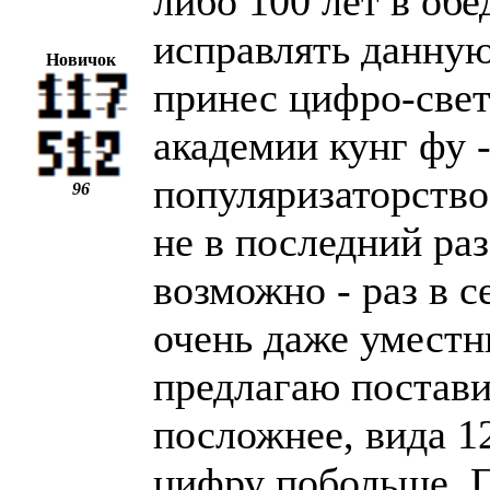
либо 100 лет в обе
исправлять данну
Новичок
принес цифро-свет
академии кунг фу -
популяризаторство
96
не в последний раз
возможно - раз в с
очень даже уместн
предлагаю постави
посложнее, вида 12
цифру побольше. П