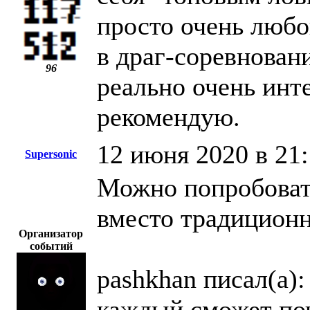
просто очень любо
в драг-соревнован
96
реально очень инт
рекомендую.
12 июня 2020 в 21
Supersonic
Можно попробоват
вместо традиционн
Организатор
событий
pashkhan писал(а):
каждый сможет поч