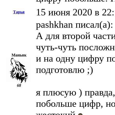
15 июня 2020 в 22
Тарья
pashkhan писал(а):
А для второй част
чуть-чуть посложне
Маньяк
и на одну цифру п
подготовлю ;)
68
я плюсую ) правда,
побольше цифр, но
жестокий