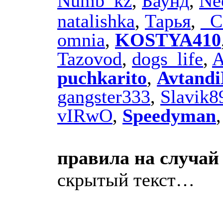
Numb_kz
,
Баунд
,
Ne
natalishka
,
Тарья
,
_С
omnia
,
KOSTYA410
Tazovod
,
dogs_life
,
A
puchkarito
,
Avtandi
gangster333
,
Slavik8
vIRwO
,
Speedyman
правила на случай 
скрытый текст…