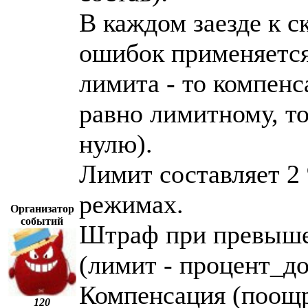
В каждом заезде к 
ошибок применяется
лимита - то компенс
равно лимитному, т
нулю).
Лимит составляет 2
режимах.
Организатор
событий
Штраф при превыше
(лимит - процент_д
Компенсация (поощр
120