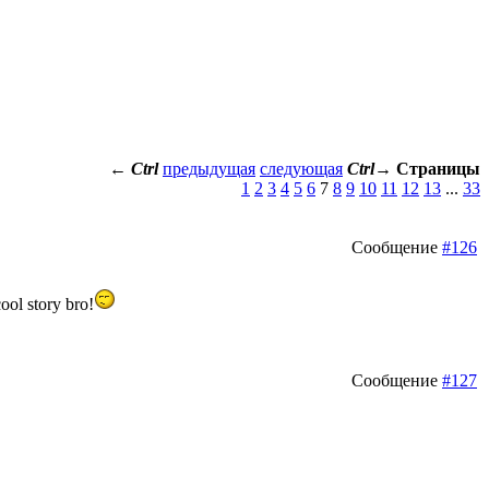
←
Ctrl
предыдущая
следующая
Ctrl
→
Страницы
1
2
3
4
5
6
7
8
9
10
11
12
13
...
33
Сообщение
#126
ol story bro!
Сообщение
#127