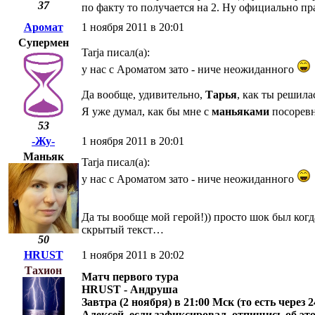
37
по факту то получается на 2. Ну официально пр
Аромат
1 ноября 2011 в 20:01
Супермен
Tarja писал(а):
у нас с Ароматом зато - ниче неожиданного
Да вообще, удивительно,
Тарья
, как ты решила
Я уже думал, как бы мне с
маньяками
посоревн
53
-Жу-
1 ноября 2011 в 20:01
Маньяк
Tarja писал(а):
у нас с Ароматом зато - ниче неожиданного
Да ты вообще мой герой!)) просто шок был когд
скрытый текст…
50
HRUST
1 ноября 2011 в 20:02
Тахион
Матч первого тура
HRUST - Андруша
Завтра (2 ноября) в 21:00 Мск (то есть через 2
Алексей, если зафиксировал, отпишись об эт