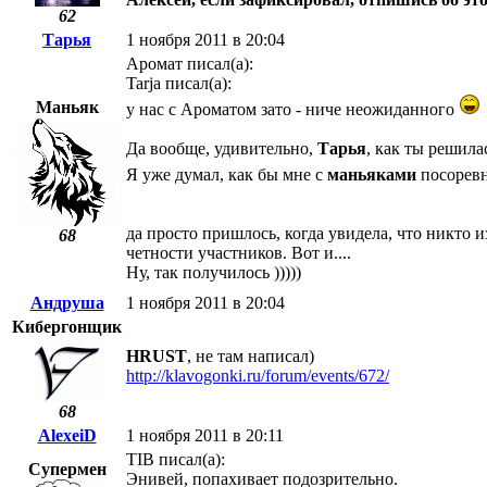
62
Тарья
1 ноября 2011 в 20:04
Аромат писал(а):
Tarja писал(а):
Маньяк
у нас с Ароматом зато - ниче неожиданного
Да вообще, удивительно,
Тарья
, как ты решила
Я уже думал, как бы мне с
маньяками
посоревн
да просто пришлось, когда увидела, что никто 
68
четности участников. Вот и....
Ну, так получилось )))))
Андруша
1 ноября 2011 в 20:04
Кибергонщик
HRUST
, не там написал)
http://klavogonki.ru/forum/events/672/
68
AlexeiD
1 ноября 2011 в 20:11
TIB писал(а):
Супермен
Энивей, попахивает подозрительно.