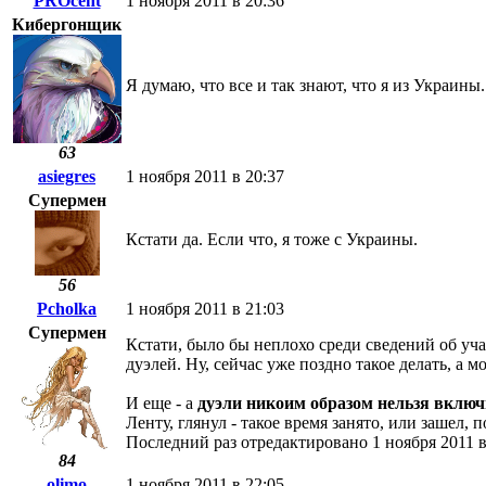
PROcent
1 ноября 2011 в 20:36
Кибергонщик
Я думаю, что все и так знают, что я из Украины.
63
asiegres
1 ноября 2011 в 20:37
Супермен
Кстати да. Если что, я тоже с Украины.
56
Pcholka
1 ноября 2011 в 21:03
Супермен
Кстати, было бы неплохо среди сведений об уча
дуэлей. Ну, сейчас уже поздно такое делать, а
И еще - а
дуэли никоим образом нельзя вклю
Ленту, глянул - такое время занято, или зашел, 
Последний раз отредактировано 1 ноября 2011 в
84
olimo
1 ноября 2011 в 22:05