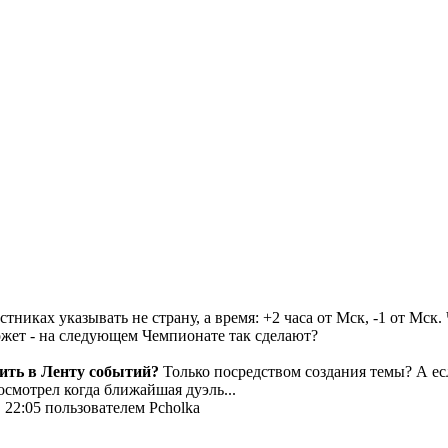
стниках указывать не страну, а время: +2 часа от Мск, -1 от Мс
 может - на следующем Чемпионате так сделают?
чить в Ленту событий?
Только посредством создания темы? А есл
посмотрел когда ближайшая дуэль...
 22:05 пользователем Pcholka