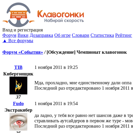
Вход
и регистрация
Форум
Вики
Дозаправка
Об игре
Словари
Статистика
Рейтинг
▲
Все форумы
Форум «События»
/
[Обсуждение] Чемпионат клавогонок
TIB
1 ноября 2011 в 19:25
Кибергонщик
Мда, прохладно, мне единственному дали оппа вы
Последний раз отредактировано 1 ноября 2011 в
37
Fudo
1 ноября 2011 в 19:54
Экстракибер
да ладно, у тебя все равно нет шансов даже в тр
стравливать аутсайдеров в первом же туре - мов
Последний раз отредактировано 1 ноября 2011 в