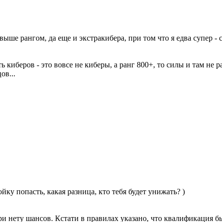
ше рангом, да еще и экстракибера, при том что я едва супер - co
ь киберов - это вовсе не киберы, а ранг 800+, то силы и там не 
ов...
ойку попасть, какая разница, кто тебя будет унижать? )
ри нету шансов. Кстати в правилах указано, что квалификация бы