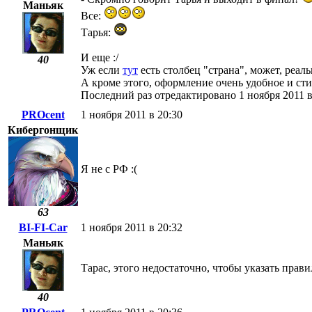
Маньяк
Все:
Тарья:
И еще :/
40
Уж если
тут
есть столбец "страна", может, реал
А кроме этого, оформление очень удобное и стил
Последний раз отредактировано 1 ноября 2011 в
PROcent
1 ноября 2011 в 20:30
Кибергонщик
Я не с РФ :(
63
BI-FI-Car
1 ноября 2011 в 20:32
Маньяк
Тарас, этого недостаточно, чтобы указать прав
40