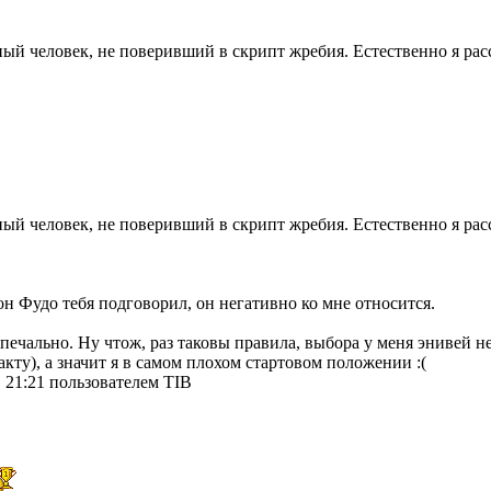
ный человек, не поверивший в скрипт жребия. Естественно я ра
ный человек, не поверивший в скрипт жребия. Естественно я ра
вон Фудо тебя подговорил, он негативно ко мне относится.
печально. Ну чтож, раз таковы правила, выбора у меня энивей не
акту), а значит я в самом плохом стартовом положении :(
 21:21 пользователем TIB