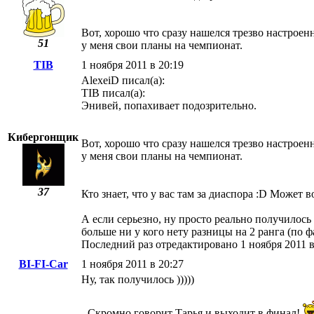
Вот, хорошо что сразу нашелся трезво настроен
51
у меня свои планы на чемпионат.
TIB
1 ноября 2011 в 20:19
AlexeiD писал(а):
TIB писал(а):
Энивей, попахивает подозрительно.
Кибергонщик
Вот, хорошо что сразу нашелся трезво настроен
у меня свои планы на чемпионат.
37
Кто знает, что у вас там за диаспора :D Может 
А если серьезно, ну просто реально получилось 
больше ни у кого нету разницы на 2 ранга (по ф
Последний раз отредактировано 1 ноября 2011 в
BI-FI-Car
1 ноября 2011 в 20:27
Ну, так получилось )))))
- Скромно говорит Тарья и выходит в финал!