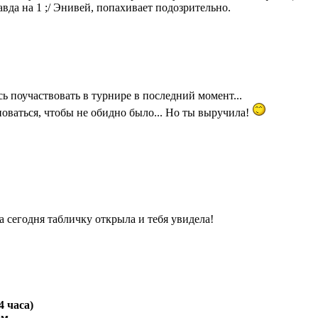
авда на 1 ;/ Энивей, попахивает подозрительно.
сь поучаствовать в турнире в последний момент...
оваться, чтобы не обидно было... Но ты выручила!
а сегодня табличку открыла и тебя увидела!
4 часа)
ом.