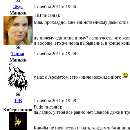
35
-Жу-
1 ноября 2011 в 19:56
Маньяк
TIB писал(а):
Мда, прохладно, мне единственному дали оппа вы
ну почему единственному? если учесть, что част
и вообще, это же не на выбывание, в конце конц
50
Тарья
1 ноября 2011 в 19:58
Маньяк
у нас с Ароматом зато - ниче неожиданного
68
TIB
1 ноября 2011 в 19:58
Fudo писал(а):
Кибергонщик
да ладно, у тебя все равно нет шансов даже в тр
Как-бы не интересно играть, когда у тебя априо