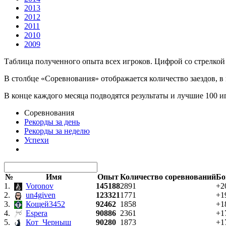
2013
2012
2011
2010
2009
Таблица полученного опыта всех игроков. Цифрой со стрелкой 
В столбце «Соревнования» отображается количество заездов, в
В конце каждого месяца подводятся результаты и лучшие 100 
Соревнования
Рекорды за день
Рекорды за неделю
Успехи
№
Имя
Опыт
Количество соревнований
Бо
1.
Voronov
145188
2891
+2
2.
un4given
123321
1771
+1
3.
Кощей3452
92462
1858
+1
4.
Espera
90886
2361
+1
5.
Кот_Черныш
90280
1873
+1