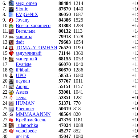
6.
serg_omen
88484
1214
+1
7.
Slonic
87670
1440
+1
8.
EVjGeNiX
86050
1687
+1
9.
Jovany
84386
1525
+1
10.
Всего_хорошего
81808
1289
+1
11.
Виталька
80132
1113
+1
12.
машина
79913
1528
+1
13.
dsdt
79603
1654
+1
14.
ТОМА-АТОМНАЯ
76520
1190
+1
15.
задумчивый
71144
1360
+1
16.
манерный
68155
1053
+1
17.
Evariste
66070
1040
+1
18.
iPitbull
60670
1286
+1
19.
UPO
58535
1680
+1
20.
паукан
57767
1011
+1
21.
Zippin
55151
1157
+1
22.
Asters
53001
1041
+1
23.
Jeena
52851
1281
+1
24.
HUMAN
51371
770
+1
25.
Phemmer
50619
818
+1
26.
MMMAAANNN
48564
820
+1
27.
Крейцмейсель
47376
1181
+1
28.
_ulanochka
47024
1088
+1
29.
velocipede
45277
852
+1
30.
up1ink
45047
1080
+9