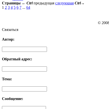
Страницы
←
Ctrl
предыдущая
следующая
Ctrl
→
1
2
3
4
5
6
7
...
64
© 200
Связаться
Автор:
Обратный адрес:
Тема:
Сообщение: