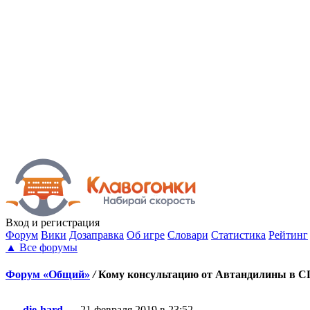
Вход
и регистрация
Форум
Вики
Дозаправка
Об игре
Словари
Статистика
Рейтинг
▲
Все форумы
Форум «Общий»
/
Кому консультацию от Автандилины в СПб
die-hard
21 февраля 2019 в 23:52