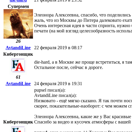
Супермен
Элеонора Алексеевна, спасибо, что поделились
жаль, что из Москвы до Питера далековато ехат
Очень интересная идея в части спринта, нужно 
печати (на мой взгляд целесообразность исполь
26
AvtandiLine
22 февраля 2019 в 08:17
Кибергонщик
die-hard, а в Москве же проще встретиться, я там
Остальное после, сейчас в дороге.
61
AvtandiLine
24 февраля 2019 в 19:31
pupsel писал(а):
AvtandiLine писал(а):
Низковато - ещё мягко сказано. Я так почти нос
скорее, показательные-наоборот: с чем можем с
Элеонора Алексеевна, какие же у Вас красивые 
Кибергонщик
Спасибо за видео и кусочек атмосферы с вашей 