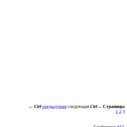
←
Ctrl
предыдущая
следующая
Ctrl
→
Страницы
1
2
3
Сообщение
#42