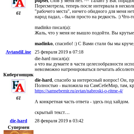
pupsel
, слов у меня нет. ^^ Талант у Вас порадо
Пересмотрела, теперь после интервала в нескол
"рабочего места", ничего обидного для меня нет
61
народ падал, - были просто на редкость. :) Что-т
madinko писал(а):
Жаль, что у меня не вышло подойти. Вы крутые
madinko
, спасибо! :) С Вами стали бы мы круч
AvtandiLine
25 февраля 2019 в 07:18
die-hard писал(а):
а что вы думаете в части целесообразности исп
невозможно натренироваться печатать абсолютн
Кибергонщик
die-hard
, спасибо за интересный вопрос! Он, п
Полностью - выложила на СамСебеМир, там, кро
https://samsebemir.ru/avtan/nabroski-o-ritme-4/
61
А конкретная часть ответа - здесь под хайдом.
скрытый текст…
die-hard
28 февраля 2019 в 03:42
Супермен