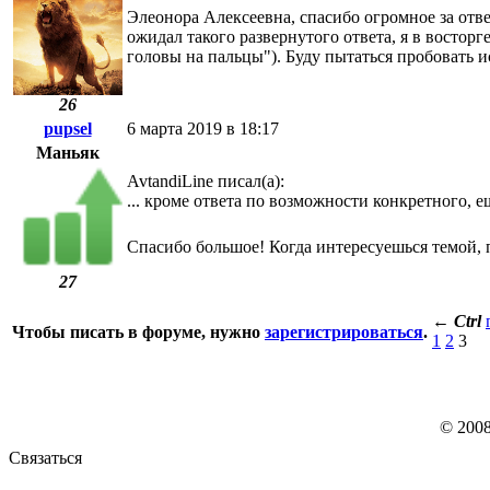
Элеонора Алексеевна, спасибо огромное за ответ
ожидал такого развернутого ответа, я в восторг
головы на пальцы"). Буду пытаться пробовать и
26
pupsel
6 марта 2019 в 18:17
Маньяк
AvtandiLine писал(а):
... кроме ответа по возможности конкретного, ещ
Спасибо большое! Когда интересуешься темой, 
27
←
Ctrl
Чтобы писать в форуме, нужно
зарегистрироваться
.
1
2
3
© 200
Связаться