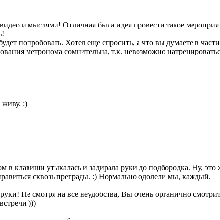
 видео и мыслями! Отличная была идея провести такое мероприят
ь!
будет попробовать. Хотел еще спросить, а что вы думаете в час
зования метронома сомнительна, т.к. невозможно натренироватьс
 живу. :)
ом в клавиши утыкалась и задирала руки до подбородка. Ну, это ж
правиться сквозь преграды. :) Нормально одолели мы, каждый.
руки! Не смотря на все неудобства, Вы очень органично смотри
встречи )))