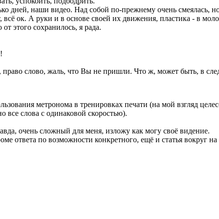
вать, успокоить, подбодрить.
ько дней, наши видео. Над собой по-прежнему очень смеялась, но
, всё ок. А руки и в основе своей их движения, пластика - в мол
о от этого сохранилось, я рада.
!
е, право слово, жаль, что Вы не пришли. Что ж, может быть, в сл
ользования метронома в тренировках печати (на мой взгляд целе
о все слова с одинаковой скоростью).
равда, очень сложный для меня, изложу как могу своё видение.
ме ответа по возможности конкретного, ещё и статья вокруг на 