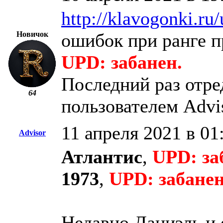
http://klavogonki.ru
Новичок
ошибок при ранге п
UPD: забанен.
Последний раз отре
64
пользователем Advi
11 апреля 2021 в 01
Advisor
Атлантис
,
UPD: за
1973
,
UPD: забанен
Недавно Даниэль и 