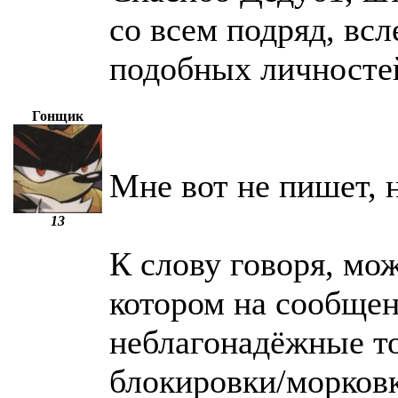
со всем подряд, вс
подобных личностей
Гонщик
Мне вот не пишет, н
13
К слову говоря, мож
котором на сообщен
неблагонадёжные то
блокировки/морковк