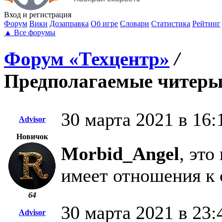
Вход
и регистрация
Форум
Вики
Дозаправка
Об игре
Словари
Статистика
Рейтинг
▲
Все форумы
Форум «Техцентр»
/
Предполагаемые читер
30 марта 2021 в 16:
Advisor
Новичок
Morbid_Angel
, это
имеет отношения к 
64
30 марта 2021 в 23:
Advisor