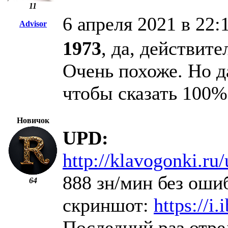
11
6 апреля 2021 в 22:
Advisor
1973
, да, действит
Очень похоже. Но д
чтобы сказать 100%
Новичок
UPD:
http://klavogonki.ru
888 зн/мин без ошиб
64
скриншот:
https://
Последний раз отре