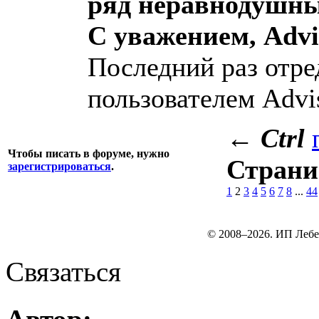
ряд неравнодушны
С уважением, Advi
Последний раз отре
пользователем Advi
←
Ctrl
Чтобы писать в форуме, нужно
Стран
зарегистрироваться
.
1
2
3
4
5
6
7
8
...
44
© 2008–2026. ИП Лебе
Связаться