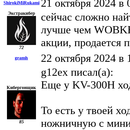
21 октября 2024 в 
ShirokiMiRukami
Экстракибер
сейчас сложно найт
лучше чем WOBKEY
акции, продается п
72
22 октября 2024 в 
gramh
g12ex писал(а):
Еще у KV-300H хо
Кибергонщик
То есть у твоей х
ножничную с мини
85