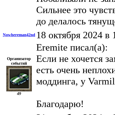
Сильнее это чувст
до делалось тянущ
18 октября 2024 в 
Nowhereman42nd
Eremite писал(а):
Если не хочется за
Организатор
событий
есть очень неплох
моддинга, у Varmil
49
Благодарю!