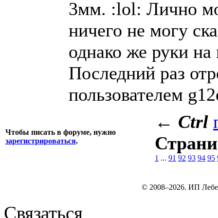
3мм. :lol: Лично м
ничего не могу ск
однако же руки на
Последний раз отр
пользователем g12
←
Ctrl
Чтобы писать в форуме, нужно
Стран
зарегистрироваться
.
1
...
91
92
93
94
95
© 2008–2026. ИП Лебе
Связаться