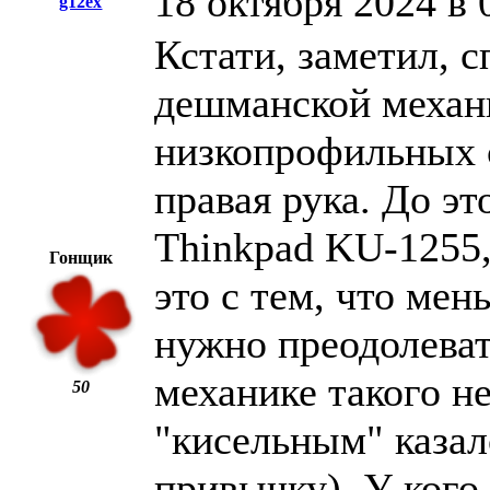
18 октября 2024 в 
g12ex
Кстати, заметил, 
дешманской механ
низкопрофильных с
правая рука. До э
Thinkpad KU-1255,
Гонщик
это с тем, что ме
нужно преодолеват
механике такого не
50
"кисельным" казал
привычку). У кого 