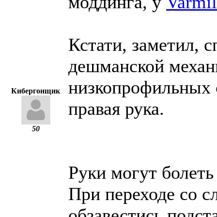
моддинга, у
Varmi
Кстати, заметил, 
дешманской механ
низкопрофильных с
Кибергонщик
правая рука.
50
Руки могут болеть
При переходе со с
обзавестись подста