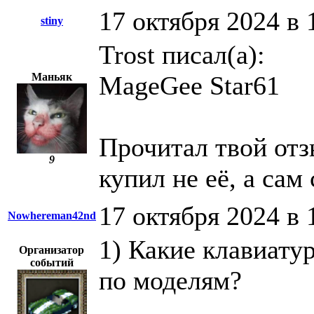
17 октября 2024 в 
stiny
Trost писал(а):
Маньяк
MageGee Star61
Прочитал твой отзы
9
купил не её, а сам 
17 октября 2024 в 
Nowhereman42nd
1) Какие клавиату
Организатор
событий
по моделям?