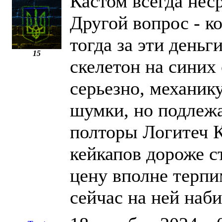
Кастом всегда нес
Другой вопрос - ко
тогда за эти деньг
15
скелетон на синих
серьезно, механику
шумки, но подлеж
полторы Логитеч 
кейкапов дороже ст
цену вполне терпи
сейчас на ней наб