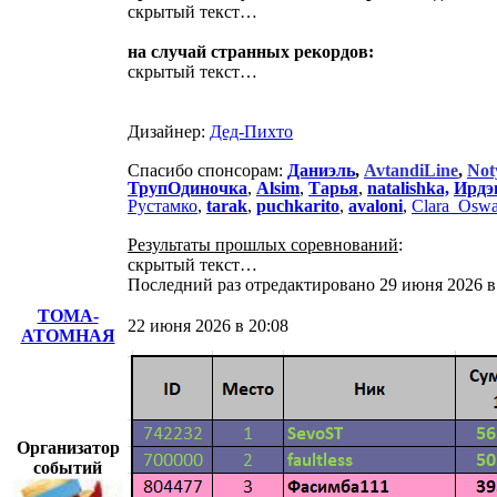
скрытый текст…
на случай странных рекордов:
скрытый текст…
Дизайнер:
Дед-Пихто
Спасибо спонсорам:
Даниэль
,
AvtandiLine
,
Not
ТрупОдиночка
,
Alsim
,
Тарья
,
natalishka,
Ирдэ
Рустамко
,
tarak
,
puchkarito
,
avaloni
,
Clara_Oswa
Результаты прошлых соревнований
:
скрытый текст…
Последний раз отредактировано 29 июня 202
ТОМА-
22 июня 2026 в 20:08
АТОМНАЯ
Организатор
событий