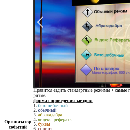
Нравится ездить стандартные режимы + самые п
ритме.
формат проведения заездов:
1.
безошибочный
2.
обычный
3.
абракадабра
4.
яндекс. рефераты
Организатор
5.
буквы
событий
6.
спринт