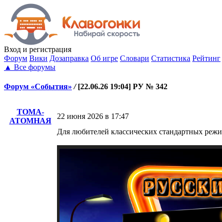
Вход
и регистрация
Форум
Вики
Дозаправка
Об игре
Словари
Статистика
Рейтинг
▲
Все форумы
Форум «События»
/
[22.06.26 19:04] РУ № 342
ТОМА-
22 июня 2026 в 17:47
АТОМНАЯ
Для любителей классических стандартных режи