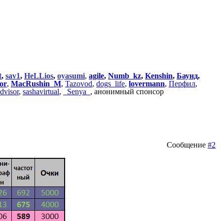
t
,
sav1
,
HeLLios
,
oyasumi
,
agile
,
Numb_kz
,
Kenshin
,
Баунд
,
or
,
MacRushin_M
,
Tazovod
,
dogs_life
,
lovermann
,
Перфил
,
dvisor
,
sashavirtual
,
_Senya_
, анонимный спонсор
Сообщение
#2