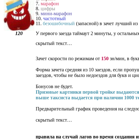
7.
марафон
8.
цифры
9.
мини-марафон
10.
частотный
11.
безошибочный
(запасной) в зачет лучший из
120
У первого заезда таймаут 2 минуты, у остальны
скрытый текст…
Зачет скорости по режимам от
150
зн/мин, в бук
Форма зачета средняя из 10 заездов, если пропу
заездов, чтобы не было недоездов для букв и 
Бонусов не будет.
Призовые картинки первой тройке выдаются пр
выше таксиста выдается при наличии 1000 т
Предварительный график проведения на следу
скрытый текст…
правила на случай лагов во время создания и