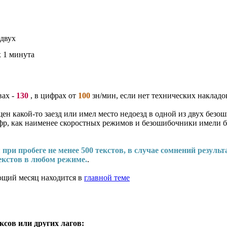
 двух
х 1 минута
вах -
130
, в цифрах от
100
зн/мин
, если нет технических накладо
щен какой-то заезд или имел место недоезд в одной из двух безо
цифр, как наименее скоростных режимов и безошибочники имели 
и пробеге не менее 500 текстов, в случае сомнений результа
екстов в любом режиме.
.
ющий месяц находится в
главной теме
ксов или других лагов: