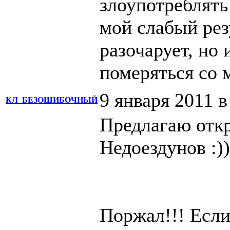
злоупотреблять
мой слабый рез
разочарует, но 
померяться со 
9 января 2011 в
КЛ_БЕЗОШИБОЧНЫЙ
Предлагаю отк
Недоездунов :))
Поржал!!! Если