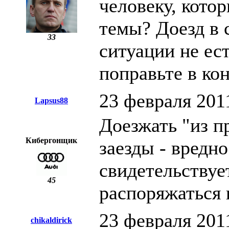
человеку, кото
темы? Доезд в 
33
ситуации не ес
поправьте в кон
23 февраля 201
Lapsus88
Доезжать "из п
Кибергонщик
заезды - вредно
свидетельствуе
45
распоряжаться 
23 февраля 201
chikaldirick