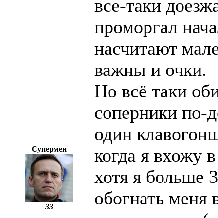
все-таки доезж
проморгал нача
насчитают мале
важны и очки.
Но всё таки об
соперники по-д
один клавогонщ
Супермен
когда я вхожу в
хотя я больше 
обогнать меня 
33