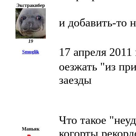
Экстракибер
и добавить-то н
19
17 апреля 2011 
Smuglik
оезжать "из пр
заезды
Что такое "неу
Маньяк
когорты рекор