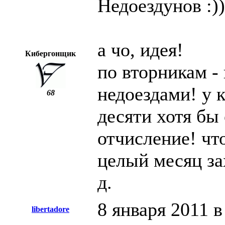
Недоездунов :))
а чо, идея!
Кибергонщик
по вторникам -
недоездами! у к
68
десяти хотя бы 
отчисление! чт
целый месяц зах
д.
8 января 2011 в
libertadore