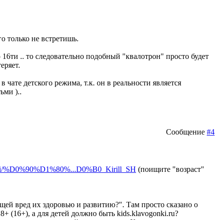
го только не встретишь.
о 16ти .. то следовательно подобный "квалотрон" просто будет
еряет.
в чате детского режима, т.к. он в реальности является
ми )..
Сообщение
#4
g/wiki/%D0%90%D1%80%...D0%B0_Kirill_SH
(поищите "возраст"
ей вред их здоровью и развитию?". Там просто сказано о
(16+), а для детей должно быть kids.klavogonki.ru?