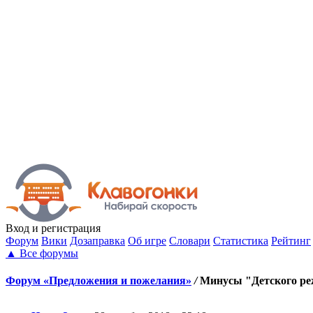
Вход
и регистрация
Форум
Вики
Дозаправка
Об игре
Словари
Статистика
Рейтинг
▲
Все форумы
Форум «Предложения и пожелания»
/
Минусы "Детского ре