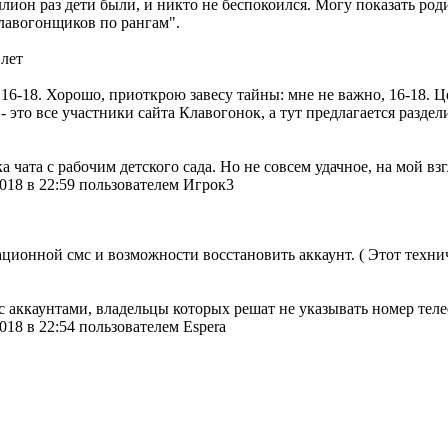
лион раз дети были, и никто не беспокоился. Могу показать роди
клавогонщиков по рангам".
 лет
 16-18. Хорошо, приоткрою завесу тайны: мне не важно, 16-18. Ц
- это все участники сайта Клавогонок, а тут предлагается раздел
 чата с рабочим детского сада. Но не совсем удачное, на мой взг
018 в 22:59 пользователем Игрок3
ционной смс и возможности восстановить аккаунт. ( Этот техни
ь с аккаунтами, владельцы которых решат не указывать номер тел
018 в 22:54 пользователем Espera