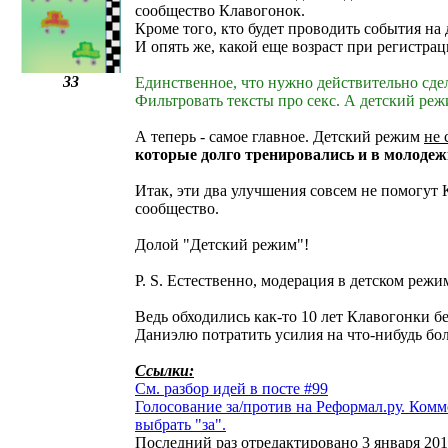
сообщество Клавогонок.
Кроме того, кто будет проводить события на
И опять же, какой еще возраст при регистрац
33
Единственное, что нужно действительно сдела
Фильтровать тексты про секс. А детский режи
А теперь - самое главное. Детский режим
не 
которые долго тренировались и в молодеж
Итак, эти два улучшения совсем не помогут
сообщество.
Долой "Детский режим"!
P. S. Естественно, модерация в детском реж
Ведь обходились как-то 10 лет Клавогонки бе
Даниэлю потратить усилия на что-нибудь бол
Ссылки:
См. разбор идей в посте #99
Голосование за/против на Реформал.ру. Ком
выбрать "за".
Последний раз отредактировано 3 января 201