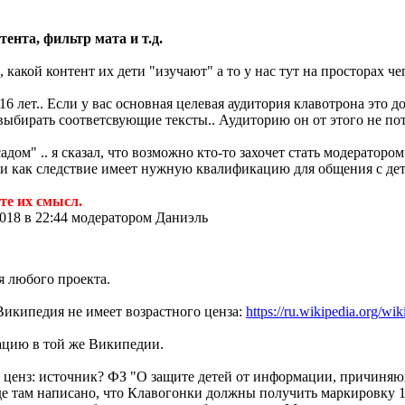
ента, фильтр мата и т.д.
 какой контент их дети "изучают" а то у нас тут на просторах че
6 лет.. Если у вас основная целевая аудитория клавотрона это д
ыбирать соответсвующие тексты.. Аудиторию он от этого не пот
дом" .. я сказал, что возможно кто-то захочет стать модератором 
и как следствие имеет нужную квалификацию для общения с деть
те их смысл.
018 в 22:44 модератором Даниэль
я любого проекта.
Википедия не имеет возрастного ценза:
https://ru.wikipedia.or
рацию в той же Википедии.
 ценз: источник? ФЗ "О защите детей от информации, причиняющ
 там написано, что Клавогонки должны получить маркировку 18+ 