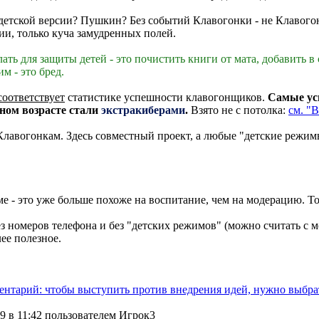
 детской версии? Пушкин? Без событий Клавогонки - не Клавого
ии, только куча замудренных полей.
ть для защиты детей - это почистить книги от мата, добавить в 
м - это бред.
соответствует
статистике успешности клавогонщиков.
Самые усп
ном возрасте стали
экстракиберами
.
Взято не с потолка:
см. "
 Клавогонкам. Здесь совместный проект, а любые "детские режи
име - это уже больше похоже на воспитание, чем на модерацию. Т
з номеров телефона и без "детских режимов" (можно считать с м
ее полезное.
ментарий: чтобы выступить против внедрения идей, нужно выбра
9 в 11:42 пользователем Игрок3