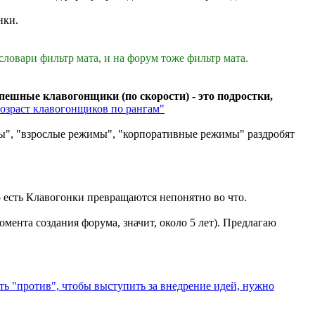
нки.
словари фильтр мата, и на форум тоже фильтр мата.
ешные клавогонщики (по скорости) - это подростки,
Возраст клавогонщиков по рангам"
мы", "взрослые режимы", "корпоративные режимы" раздробят
о есть Клавогонки превращаются непонятно во что.
омента создания форума, значит, около 5 лет). Предлагаю
ть "против", чтобы выступить за внедрение идей, нужно