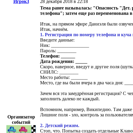
Игрок3
28 декабря 2018 в 22:18
Тема ранее называлась: "Опасность "Дет.
телефона"; затем еще раз переименована в
Итак, на прямом эфире Даниэля были озвучен
Итак, начнём.
1. Регистрация по номеру телефона и куча
Введите данные:
Ник: ________________
Пароль: ________
Телефон: ______
Дата рождения: _____
Скоро, наверное, введут и другие поля (шутка
СНИЛС: ________
Место работы: _______
Место, где вы были вчера в два часа дня: __
Зачем вся эта замудрённая регистрация? С ч
заполнить далеко не каждый.
Вспомним, например, Википедию. Там даже э
Лишние поля - зло, контроль за пользователям
Организатор
событий
2. Детский режим.
Стоп, что. Попытка создать отдельные Клаво