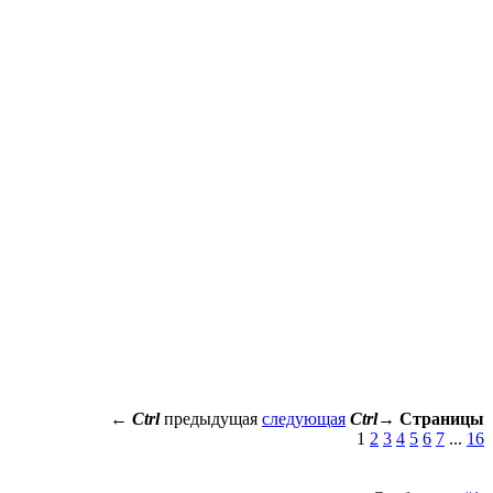
←
Ctrl
предыдущая
следующая
Ctrl
→
Страницы
1
2
3
4
5
6
7
...
16