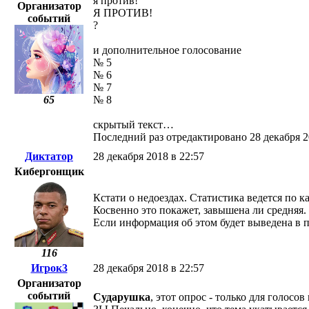
я против!
Организатор
Я ПРОТИВ!
событий
?
и дополнительное голосование
№ 5
№ 6
№ 7
65
№ 8
скрытый текст…
Последний раз отредактировано 28 декабря 2
Диктатор
28 декабря 2018 в 22:57
Кибергонщик
Кстати о недоездах. Статистика ведется по 
Косвенно это покажет, завышена ли средняя.
Если информация об этом будет выведена в п
116
Игрок3
28 декабря 2018 в 22:57
Организатор
событий
Сударушка
, этот опрос - только для голосов