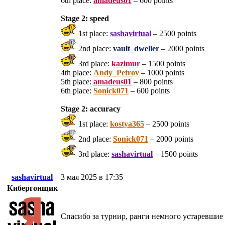
6th place:
amadeus01
– 600 points
Stage 2: speed
1st place:
sashavirtual
– 2500 points
2nd place:
vault_dweller
– 2000 points
3rd place:
kazimur
– 1500 points
4th place:
Andy_Petrov
– 1000 points
5th place:
amadeus01
– 800 points
6th place:
Sonick071
– 600 points
Stage 2: accuracy
1st place:
kostya365
– 2500 points
2nd place:
Sonick071
– 2000 points
3rd place:
sashavirtual
– 1500 points
sashavirtual
3 мая 2025 в 17:35
Кибергонщик
Спасибо за турнир, ранги немного устаревшие