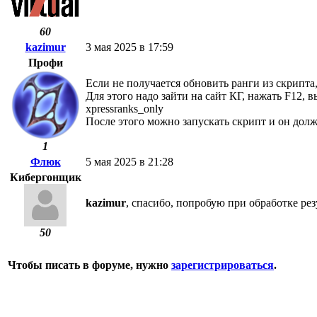
60
kazimur
3 мая 2025 в 17:59
Профи
Если не получается обновить ранги из скрипта
Для этого надо зайти на сайт КГ, нажать F12, в
xpressranks_only
После этого можно запускать скрипт и он долж
1
Флюк
5 мая 2025 в 21:28
Кибергонщик
kazimur
, спасибо, попробую при обработке ре
50
Чтобы писать в форуме, нужно
зарегистрироваться
.