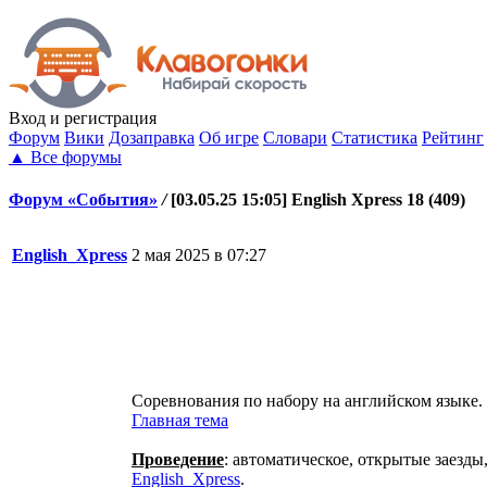
Вход
и регистрация
Форум
Вики
Дозаправка
Об игре
Словари
Статистика
Рейтинг
▲
Все форумы
Форум «События»
/
[03.05.25 15:05] English Xpress 18 (409)
English_Xpress
2 мая 2025 в 07:27
Соревнования по набору на английском языке.
Главная тема
Проведение
: автоматическое, открытые заезды
English_Xpress
.