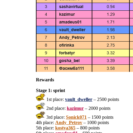
Rewards
Stage 1: sprint
1st place:
vault_dweller
– 2500 points
2nd place:
kazimur
– 2000 points
3rd place:
Sonick071
– 1500 points
4th place:
Andy_Petrov
– 1000 points
5th place:
kostya365
– 800 points