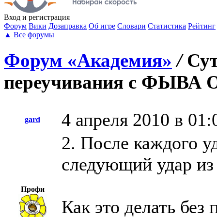
Вход
и регистрация
Форум
Вики
Дозаправка
Об игре
Словари
Статистика
Рейтинг
▲
Все форумы
Форум «Академия»
/
Су
переучивания с ФЫВА ОЛ
4 апреля 2010 в 01:
gard
2. После каждого у
следующий удар из
Профи
Как это делать без