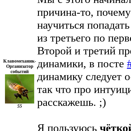
причина-то, почему
научиться попадать 
из третьего по пер
Второй и третий пр
динамики, в посте
Клавомеханик-
Организатор
событий
динамику следует о
так что про интуи
расскажешь. ;)
55
Я пользуюсь
чётко