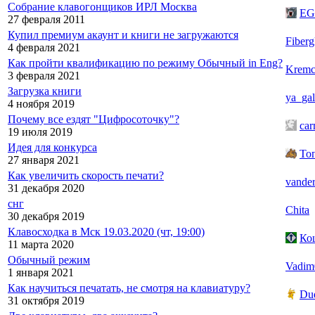
Собрание клавогонщиков ИРЛ Москва
EG
27 февраля 2011
Купил премиум акаунт и книги не загружаются
Fiberg
4 февраля 2021
Как пройти квалификацию по режиму Обычный in Eng?
Kremc
3 февраля 2021
Загрузка книги
ya_gal
4 ноября 2019
Почему все ездят "Цифросоточку"?
car
19 июля 2019
Идея для конкурса
То
27 января 2021
Как увеличить скорость печати?
vander
31 декабря 2020
снг
Chita
30 декабря 2019
Клавосходка в Мск 19.03.2020 (чт, 19:00)
Ко
11 марта 2020
Обычный режим
Vadim
1 января 2021
Как научиться печатать, не смотря на клавиатуру?
Du
31 октября 2019