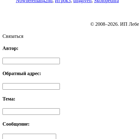
Nowhereman42nd
,
Игрок3
,
un4given
,
Skolopednra
© 2008–2026. ИП Лебе
Связаться
Автор:
Обратный адрес:
Тема:
Сообщение: