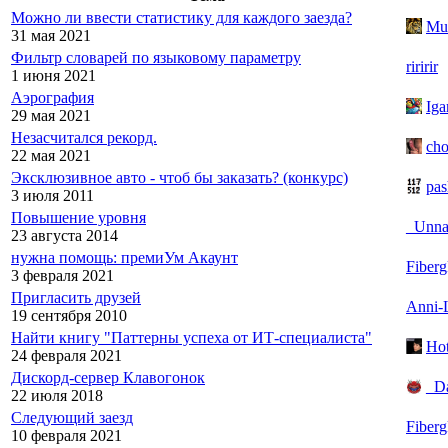
Можно ли ввести статистику для каждого заезда?
Mu
31 мая 2021
Фильтр словарей по языковому параметру
riririr
1 июня 2021
Аэрография
Iga
29 мая 2021
Незасчитался рекорд.
cho
22 мая 2021
Эксклюзивное авто - чтоб бы заказать? (конкурс)
pa
3 июля 2011
Повышение уровня
_Unn
23 августа 2014
нужна помощь: премиУм Акаунт
Fiberg
3 февраля 2021
Пригласить друзей
Anni-
19 сентября 2010
Найти книгу "Паттерны успеха от ИТ-специалиста"
Ho
24 февраля 2021
Дискорд-сервер Клавогонок
_D
22 июля 2018
Следующий заезд
Fiberg
10 февраля 2021