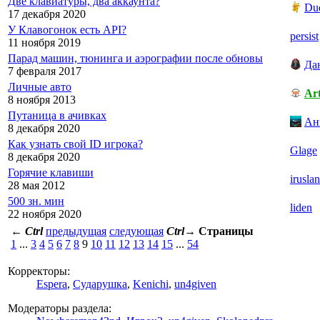
Две клавиатуры, два аккаунта?
Du
17 декабря 2020
У Клавогонок есть API?
persist
11 ноября 2019
Парад машин, тюнинга и аэрографии после обновы
Да
7 февраля 2017
Личные авто
Ar
8 ноября 2013
Путаница в ачивках
Ан
8 декабря 2020
Как узнать свой ID игрока?
Glage
8 декабря 2020
Горячие клавиши
iruslan
28 мая 2012
500 зн. мин
liden
22 ноября 2020
←
Ctrl
предыдущая
следующая
Ctrl
→
Страницы
1
...
3
4
5
6
7
8
9
10
11
12
13
14
15
...
54
Корректоры:
Espera
,
Сударушка
,
Kenichi
,
un4given
Модераторы раздела: